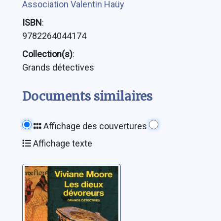
Association Valentin Haüy
ISBN
:
9782264044174
Collection(s)
:
Grands détectives
Documents similaires
Affichage des couvertures
Affichage texte
L'épopée des
normands de
Sicile: [6]: Les
dieux dévoreurs
Moore, Viviane