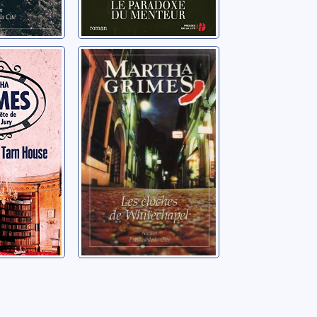
re de
Les cloches de
se
Whitechapel
tha
Grimes, Martha