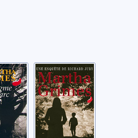
 du parc
Le paradoxe du
menteur
tha
Grimes, Martha