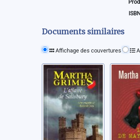
Prod
ISB
Documents similaires
Affichage des couvertures
A
L'affaire de
Le crim
Salisbury
Mayfair
Grimes, Martha
Grimes, Ma