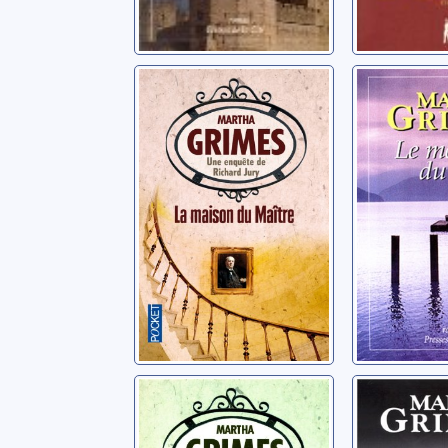
La maison du
Le meur
maître
lac
Grimes, Martha
Grimes, Ma
Ce que savait le
L'inconn
chat
crique: