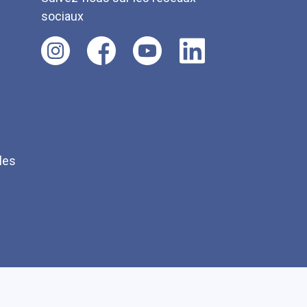
sociaux
les
Q
Faire un don