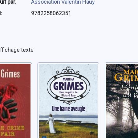
uit par
:
Association Valentin Haüy
N
:
9782258062351
ffichage texte
e de
Une haine
L'énigme
aveugle
Grimes, Mar
rtha
Grimes, Martha