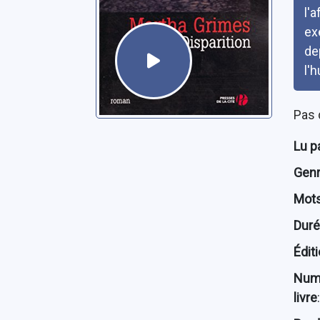
l'
ex
de
l'
Pas 
Lu p
Genre
Mots
Dur
Édit
Num
livre
: