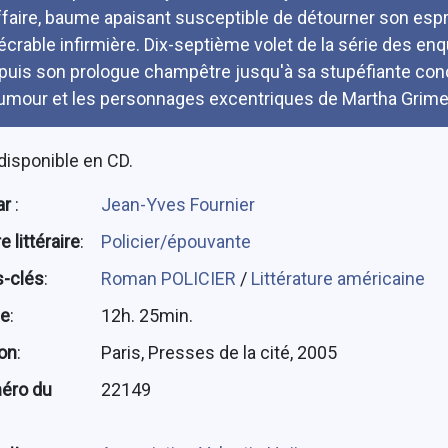
affaire, baume apaisant susceptible de détourner son esp
écrable infirmière. Dix-septième volet de la série des enqu
puis son prologue champêtre jusqu'à sa stupéfiante conc
humour et les personnages excentriques de Martha Grime
disponible en CD.
ar
:
Jean-Yves Fournier
 littéraire
:
Policier/épouvante
-clés
:
Roman POLICIER
/
Littérature américaine
ée
:
12h. 25min.
ion
:
Paris, Presses de la cité, 2005
éro du
22149