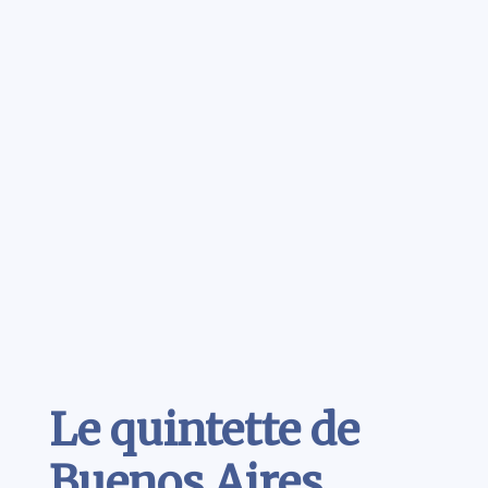
Contenu
Le quintette de
Buenos Aires