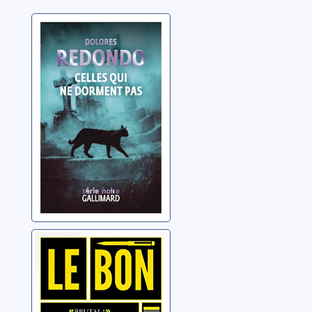
Celles qui ne
dorment pas
Redondo, Dolores
Le bon père
Diaz, Santiago