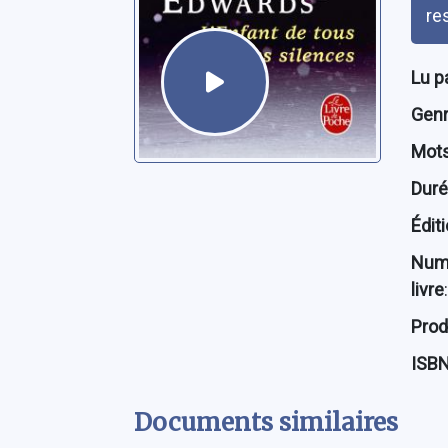
re
Lu p
Genre
Mots
Dur
Édit
Num
livre
:
Prod
ISB
Documents similaires