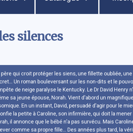
les silences
umé
père qui croit protéger les siens, une fillette oubliée, une
cret... Un roman bouleversant sur les non-dits et le pouvoi
mpête de neige paralyse le Kentucky. Le Dr David Henry n'a 
me sa jeune épouse, Norah. Vient d'abord un magnifique ga
isomique. En un instant, David, persuadé d'agir pour le mie
confie la petite à Caroline, son infirmière, qui doit la mene
rah, il annonce que le bébé n'a pas survécu. Mais Caroline
élever comme sa propre fille... Des années plus tard, la vér