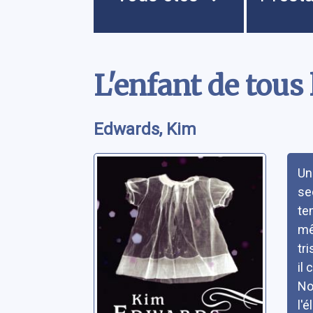
Contenu
L'enfant de tous 
Edwards, Kim
Rés
Un 
se
te
mê
tr
il 
No
l'