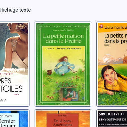
ffichage texte
des
La petite maison
La petite
dans la prairie:
dans la pr
[02]: Au bord du
[01]
ruisseau
Wilder, Laura Ingalls
Wilder, Laura
er
De si bons
L'envoût
man
Américains
de Lily Da