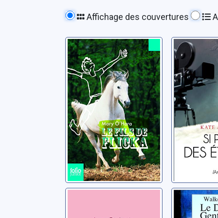
Affichage des couvertures
A
Le fils de Flicka
Si près 
étoiles
O'Hara, Mary
Alcott, Kate
Retour rue
Le derni
Krochmalna
gentle