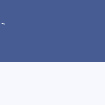
les
Q
Faire un don