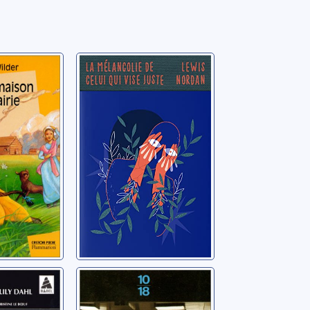
 maison
La mélancolie de
airie:
celui qui vise
juste
 Ingalls
Nordan, Lewis Alonzo
ement
Mon chien
hl:
stupide