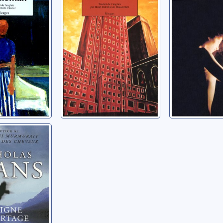
roman
er
Saul, John
Hustvedt, Sir
 de
: roman
holas