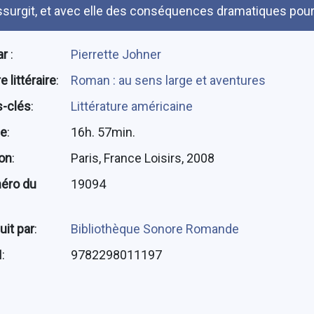
ssurgit, et avec elle des conséquences dramatiques pour l
ar
:
Pierrette Johner
 littéraire
:
Roman : au sens large et aventures
-clés
:
Littérature américaine
ée
:
16h. 57min.
ion
:
Paris, France Loisirs, 2008
éro du
19094
uit par
:
Bibliothèque Sonore Romande
N
:
9782298011197