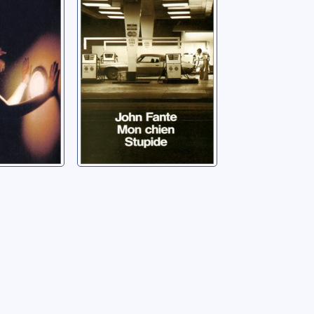
Fante, John
i