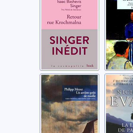
Singer, Isaac Bashevis
Percy, Walk
Un arrière-goût
La ligne
de rouille
partage
Meyer, Philipp
Evans, Nic