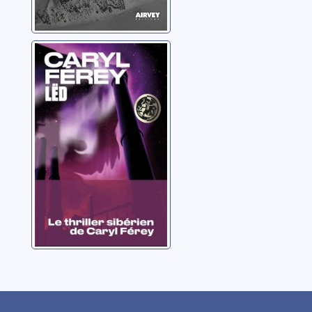
Lëd
Férey, Caryl