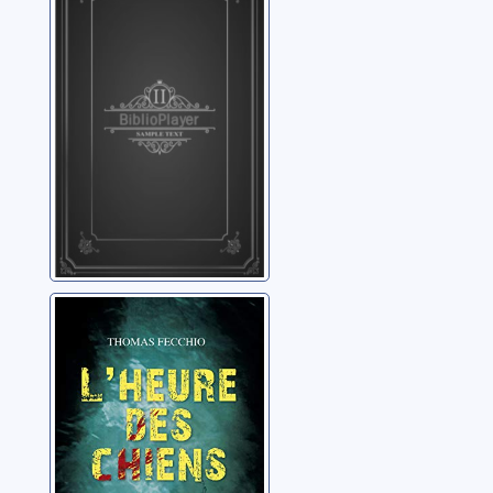
Simenon, Georges
L'heure des
chiens
Fecchio, Thomas