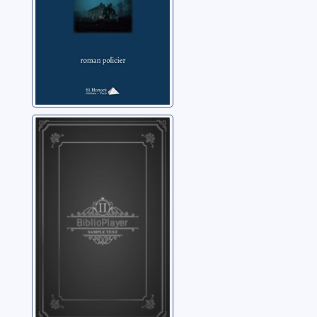
Petits crimes
siciliens
Barbuscia, Patrick