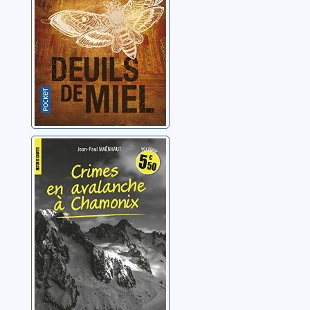
Crimes en
avalanche à
Chamonix
Maënhaut, Jean-Paul