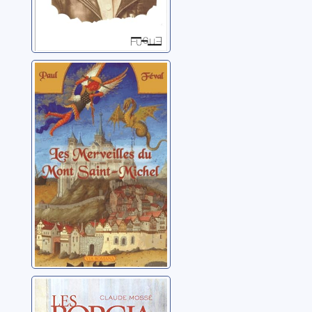
Les merveilles
du Mont-Saint-
Michel
Féval, Paul
Les Borgia: 02:
La chair et le