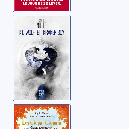
Kid Wolf et
Kraken Boy
Miller, Sam J.
Les Clopin-
Clopant: Bande
de bras cassés !