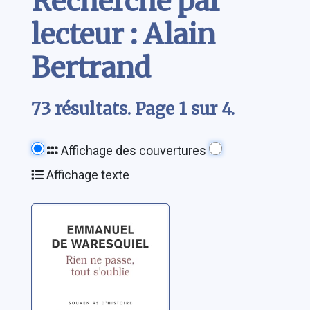
Recherche par
lecteur : Alain
Bertrand
73 résultats. Page 1 sur 4.
Affichage des couvertures
Affichage texte
Rien ne passe,
tout s'oublie:
souvenirs
d'histoire
Waresquiel, Emmanuel
de