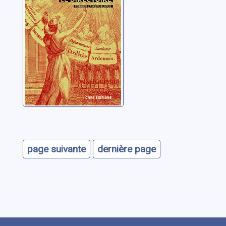
1795-1799
Chavanette, Loris
page suivante
dernière page