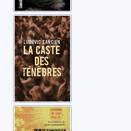
La caste des
ténèbres
Lancien, Ludovic
Le Directoire:
forger la
République,