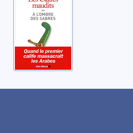
l'ombre des
sabres
Ouardi, Hela