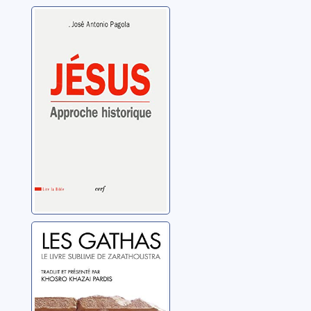
Jésus: approche
historique
Pagola, José Antonio
Les gathas: le
livre sublime de
Zarathoustra
Khazai Pardis, Khosro