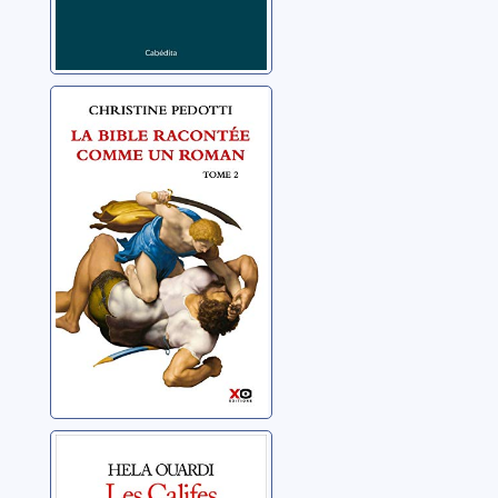
La Bible racontée
comme un
roman 02
Pedotti, Christine
Les califes
maudits 02: A