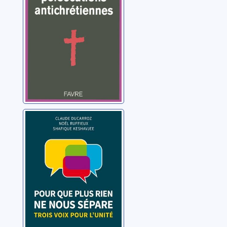
antichrétiennes
Grimaux, Thomas
Pour que plus
rien ne nous
sépare: trois voix
pour l'unité
Ducarroz, Claude