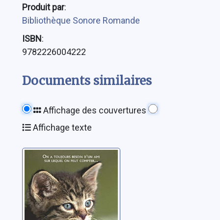
Produit par
:
Bibliothèque Sonore Romande
ISBN
:
9782226004222
Documents similaires
Affichage des couvertures
Affichage texte
Charlie: un petit
chat pour la vie
Norton, Sheila