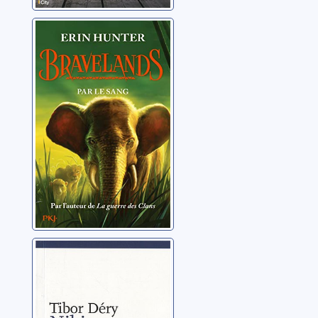
Bravelands 03:
Par le sang
Hunter, Erin
Niki ou L'histoire
d'un chien
Déry,Tibor