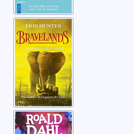
Bravelands 05:
Les mangeurs
d'âmes
Hunter, Erin
Fantastique
Maître Renard