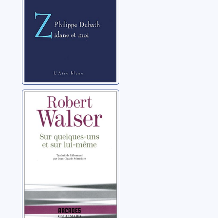
Sur quelques-
uns et sur lui-
même
Walser, Robert