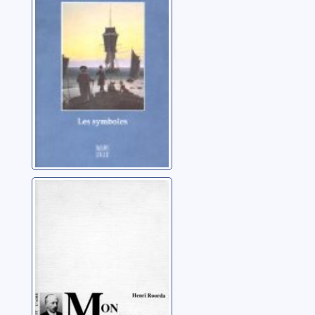
Michel
Mon suicide
Roorda Van Eysinga,
Henri