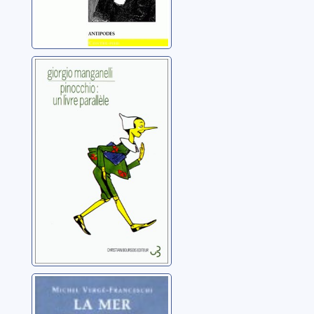
Pinocchio: un
livre parallèle
Manganelli, Giorgio
La mer
Vergé-Franceschi,