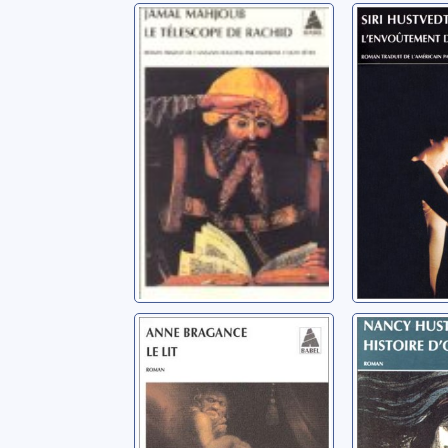
Le télescope de
L'envoû
Rachid: roman
de Lily D
roman
Mahjoub, Jamal
Hustvedt, S
Le lit: roman
Histoire
d'Omaya
Bragance, Anne
Huston, Na