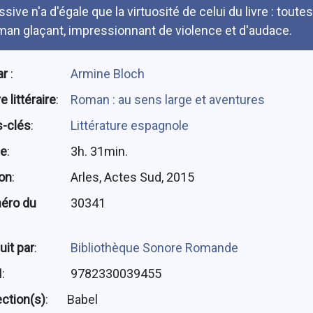
sive n'a d'égale que la virtuosité de celui du livre : toute
man glaçant, impressionnant de violence et d'audace.
ar
:
Armine Bloch
 littéraire
:
Roman : au sens large et aventures
-clés
:
Littérature espagnole
ée
:
3h. 31min.
ion
:
Arles, Actes Sud, 2015
éro du
30341
uit par
:
Bibliothèque Sonore Romande
N
:
9782330039455
ection(s)
:
Babel