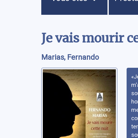
Contenu
Je vais mourir ce
Marias, Fernando
Rés
«J
m'
so
ho
me
co
te
so