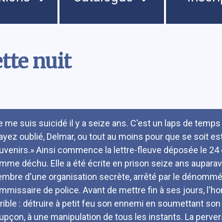
tte nuit
umé
e me suis suicidé il y a seize ans. C'est un laps de temp
ayez oublié, Delmar, ou tout au moins pour que se soit e
uvenirs.» Ainsi commence la lettre-fleuve déposée le 24 
mme déchu. Elle a été écrite en prison seize ans auparavan
mbre d'une organisation secrète, arrêté par le dénommé D
mmissaire de police. Avant de mettre fin à ses jours, l
rrible : détruire à petit feu son ennemi en soumettant son 
upçon, à une manipulation de tous les instants. La perver