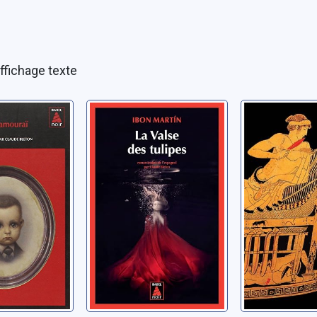
ffichage texte
esse du
La valse des
La caver
ï
tulipes
idées
r del
Martin Alvarez, Ibon
Somoza, Jos