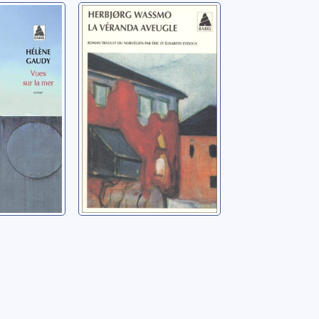
la mer
[Trilogie de Tora]:
[01]: La véranda
ne
aveugle
Wassmo, Herbjorg