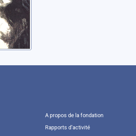
Menu
A propos de la fondation
Pied
Rapports d'activité
de