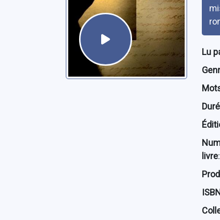
mis
ro
Lu p
Genre
Mots
Dur
Édit
Num
livre
:
Prod
ISB
Coll