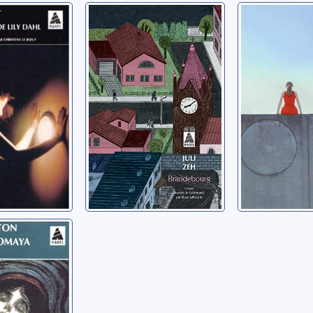
tement
Brandebourg
Vues sur 
ahl:
Zeh, Juli
Gaudy, Hélè
iri
: roman
ncy