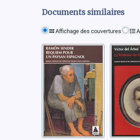
Documents similaires
Affichage des couvertures
A
Requiem pour un
La trist
paysan
samoura
espagnol: roman
Arbol, Vícto
Sender, Ramón José