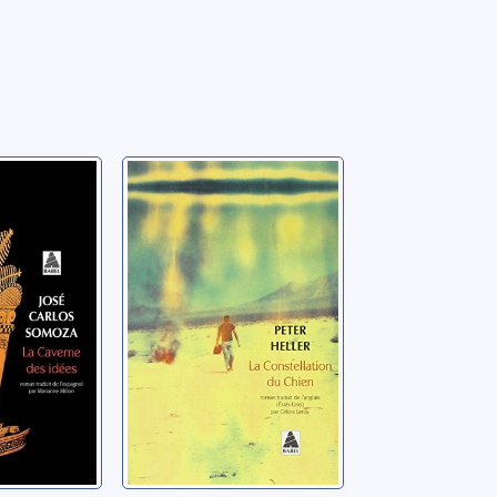
ne des
La constellation
du chien
é Carlos
Heller, Peter