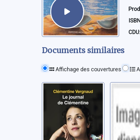
Prod
ISB
CDU
Documents similaires
Affichage des couvertures
A
Le journal de
Le Fils
Clémentine: ma
interro
vie face au
Miquel, An
cancer
Vergnaud, Clémentine