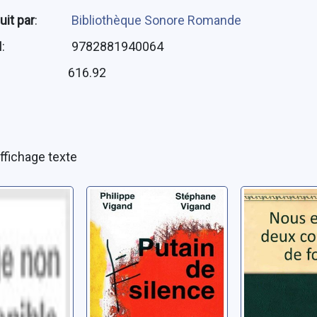
uit par
:
Bibliothèque Sonore Romande
N
:
9782881940064
:
616.92
ffichage texte
Putain de silence
Nous éti
mpu
coureurs
Vigand, Philippe
dré
Barbey, Mary