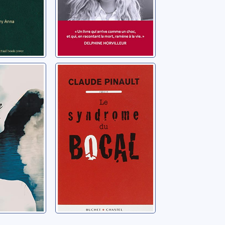
 qui
Le syndrome du
dans
bocal
Pinault, Claude