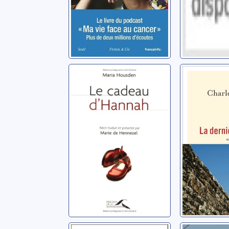
Le cadeau
La derni
d'Hannah
vague
Housden, Maria
Biétry, Cha