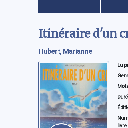
Contenu
Itinéraire d'un cr
Hubert, Marianne
Lu p
Genre
Mots
Dur
Édit
Num
livre
: