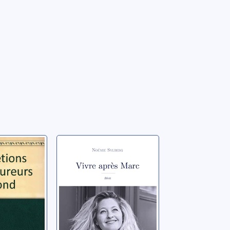
ons deux
Vivre après Marc
 de fond
Sylberg, Noémie
 Anna