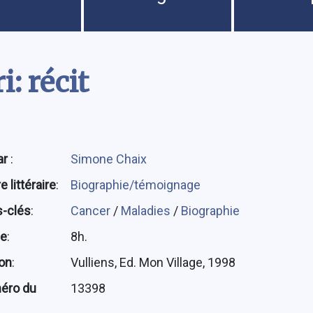
i: récit
ar
:
Simone Chaix
 littéraire
:
Biographie/témoignage
-clés
:
Cancer
/
Maladies
/
Biographie
ée
:
8h.
ion
:
Vulliens, Ed. Mon Village, 1998
éro du
13398