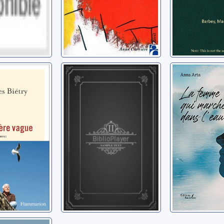
ère
Schumann: les
La femme
chants de
marche 
l'ombre
l'eau
rles
André, Philippe
Arta, Anna