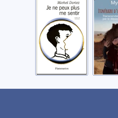
Je ne peux plus
Itinérai
me sentir: récit
survivan
transcen
Doriez, Michel
épreuves
Myriam
dépass
soi