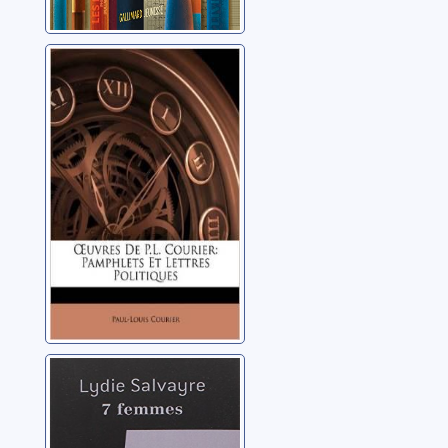
Oeuvres de P. L.
Courier:
pamphlets
politiques
Courier, Paul-Louis
(1772-1825)
7 femmes: Emily
Brontë, Marina
Tsvetaeva,