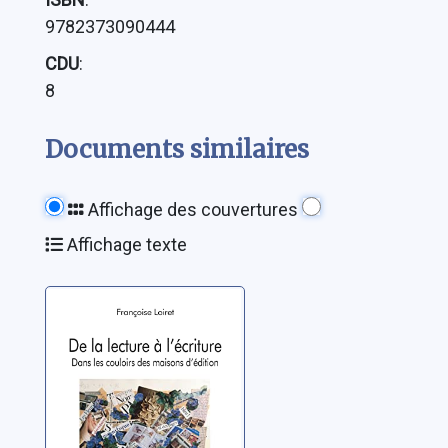
9782373090444
CDU
:
8
Documents similaires
Affichage des couvertures
Affichage texte
De la lecture à
l'écriture: dans
les couloirs des
maisons
Loiret, Françoise
d'édition