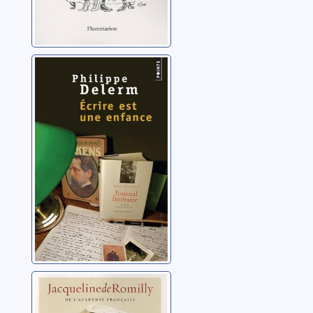
Ecrire est une
enfance
Delerm, Philippe
Ce que je crois
Romilly, Jacqueline de