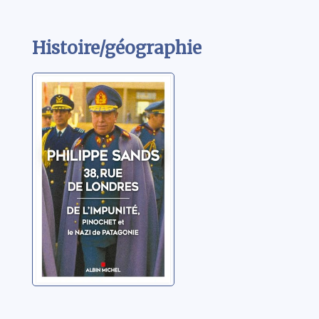
Histoire/géographie
38, rue de
Londres:de
l'impunité,
Pinochet et le
Sands, Philippe
nazi de
Patagonie