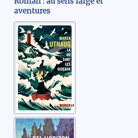
Roman : au sens large et
aventures
Là où sont les
oiseaux
Uthaug, Maren
Bel Horizon
Sägesser, Florian