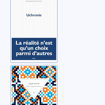
Carrère, Emmanuel
Lire
dangereusement
Nafisi, Azar