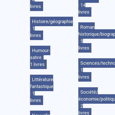
: 14
livres
livres
Histoire/géographie
Roman
: 1
historique/biogra
livres
: 5
livres
Humour-
satire :
Sciences/techno
1 livres
: 1
livres
Littérature
fantastique
Société/
: 1
économie/politiq
livres
: 2
livres