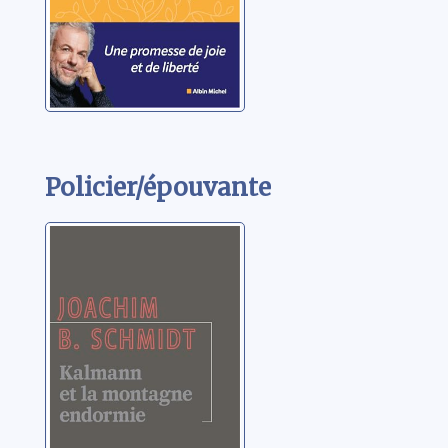
Policier/épouvante
Kalmann et la
montagne
endormie
Schmidt, Joachim B.