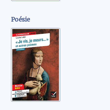
Poésie
"Je vis, je
meurs", et autres
poèmes
Labé, Louise