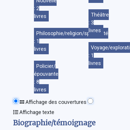
Nouvelle
: 2
Théâtre
livres
: 3
livres
Philosophie/religion/spiritualité
: 1
Voyage/explorat
livres
: 1
livres
Policier/
épouvante
: 8
livres
Affichage des couvertures
Affichage texte
Biographie/témoignage