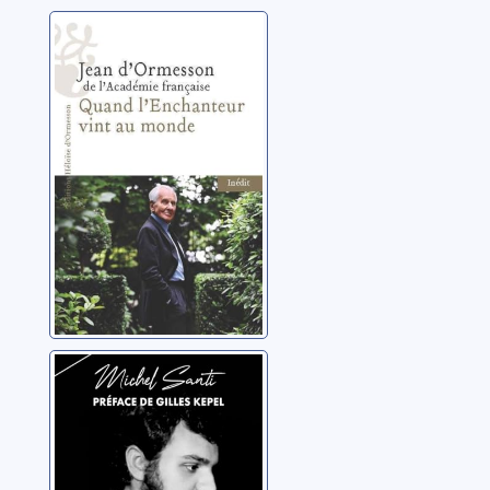
Quand
l'enchanteur vint
au
monde:Chateaubriand
Ormesson, Jean d'
et moi
Une jeunesse
levantine:Beyrouth,
La Mecque,
Khomeiny,
Santi, Michel