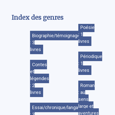
Index des genres
Poésie
: 1
Biographie/témoignage
livres
: 3
livres
Périodique
: 1
Contes
livres
et
légendes
: 2
Roman
livres
: au
sens
large et
Essai/chronique/langage
aventures
: 3