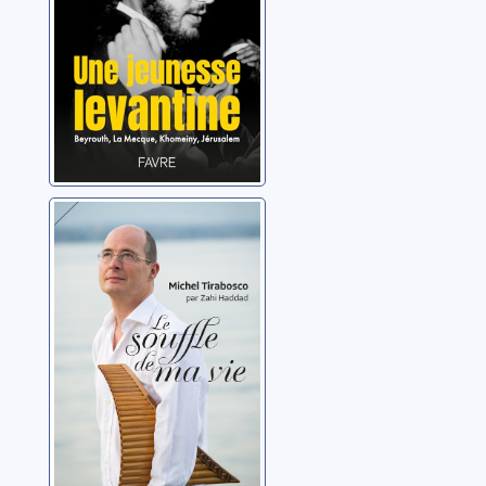
Jérusalem
Le souffle de ma
vie
Tirabosco, Michel