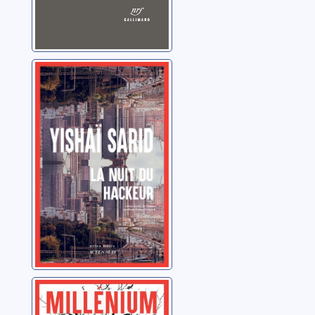
La nuit du
hackeur
Sarid, Yishai
Millenium:[8]:la
fille dans les