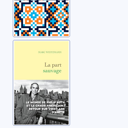
La part sauvage:
[le monde de
Philip Roth et le
chaos
Weitzmann, Marc
américain:retour
sur vingt ans
d'amitié]