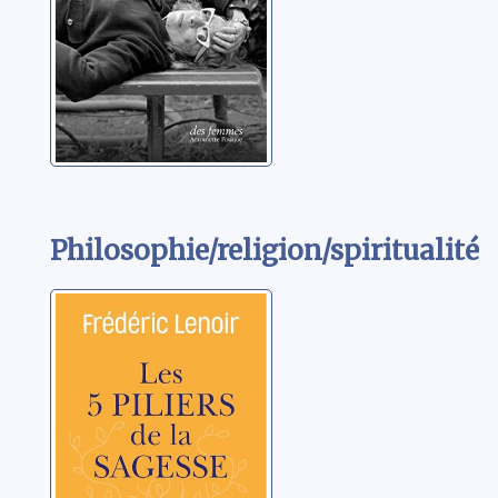
Philosophie/religion/spiritualité
Les cinq piliers
de la
sagesse:petit
manuel de
Lenoir, Frédéric
résistance
intérieure