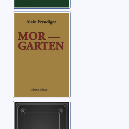
Morgarten
Freudiger, Alain
Bujard et
Panchaud ou les
faux-