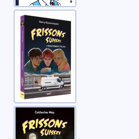
L'enlèvement
d'Elisa
Koumrouyan, Harry
Le disparu du
vieux cimetière
May, Catherine