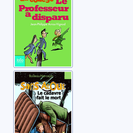
au collège: 1
Arrou-Vignod, Jean-
Philippe
Sans Atout: le
cadavre fait le
mort
Boileau-Narcejac