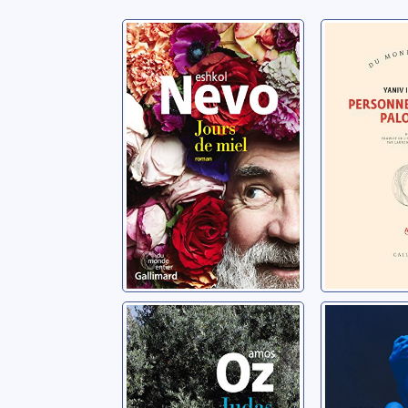
Jours de miel
Personn
quitte P
Nevo, Eshkol
Iczkovits, 
Judas
Douleur
Oz, Amos
Shalev, Zer