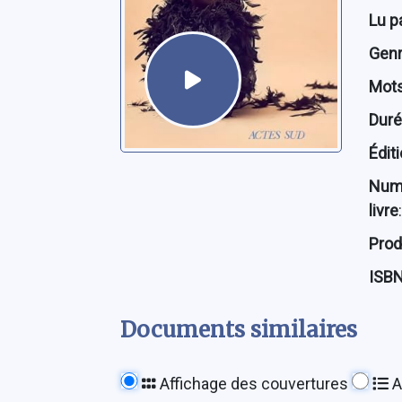
Lu p
Genre
Mots
Dur
Édit
Num
livre
:
Prod
ISB
Documents similaires
Affichage des couvertures
A