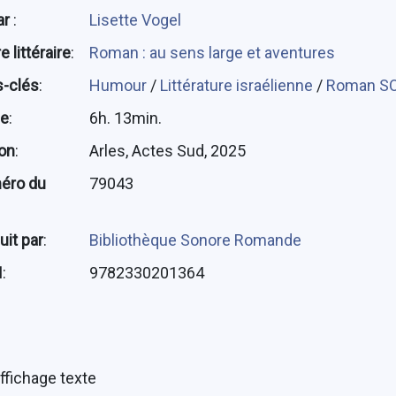
ar
:
Lisette Vogel
 littéraire
:
Roman : au sens large et aventures
-clés
:
Humour
/
Littérature israélienne
/
Roman S
ée
:
6h. 13min.
ion
:
Arles, Actes Sud, 2025
éro du
79043
uit par
:
Bibliothèque Sonore Romande
N
:
9782330201364
ffichage texte