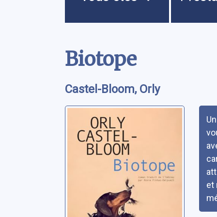
Contenu
Biotope
Castel-Bloom, Orly
Rés
Un
vo
av
ca
at
et
mé