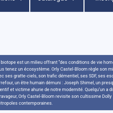
umé
 biotope est un milieu offrant "des conditions de vie hom
us tenez un écosystème. Orly Castel-Bloom règle son mi
ec ses gratte-ciels, son trafic démentiel, ses SDF, ses es
rrefour, un être humain démuni : Joseph Shimel, un pres
tentif et victime ahurie de notre modernité. Quelqu'un a
 ravageur, Orly Castel-Bloom revisite son cultissime Dolly 
tropoles contemporaines.