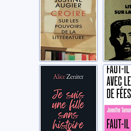
sur la 
Augier, Justine
Scott, Edg
Je suis une fille
Faut-il e
sans histoire
avec les
de fées 
Zeniter, Alice
Tamas, Jen