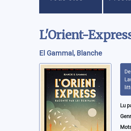
Contenu
L'Orient-Express
El Gammal, Blanche
Rés
De
La
lit
Lu p
Genre
Mots