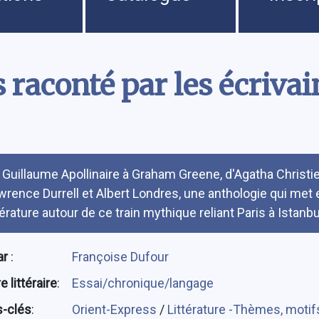
 raconté par les écrivai
umé
 Guillaume Apollinaire à Graham Greene, d'Agatha Christi
wrence Durrell et Albert Londres, une anthologie qui met
térature autour de ce train mythique reliant Paris à Istanbu
ar
:
Françoise Dufour
 littéraire
:
Essai/chronique/langage
-clés
:
Orient-Express
/
Littérature -Thèmes, motif