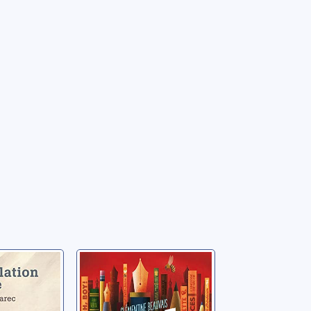
tion du
Ecrire comme
une abeille: la
littérature
nnick