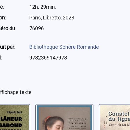
ée
:
12h. 29min.
ion
:
Paris, Libretto, 2023
éro du
76096
uit par
:
Bibliothèque Sonore Romande
N
:
9782369147978
ffichage texte
ur au
L'enclos des
Constella
d: un
Lumières: essai
tigre
téraire
sur la culture
Le Marec, Ya