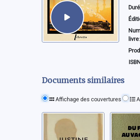
Dur
Édit
Num
livre
:
Prod
ISB
Documents similaires
Affichage des couvertures
A
Croire: sur les
Du flâne
pouvoirs de la
vagabon
littérature
essai lit