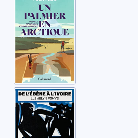
Arctique:
voyages
imaginaires à
Hunt, Nick
travers l'Europe
De l'ébène à
l'ivoire
Powys, Llewelyn