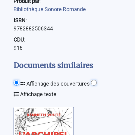
Produit par
:
Bibliothèque Sonore Romande
ISBN
:
9782882506344
CDU
:
916
Documents similaires
Affichage des couvertures
Affichage texte
L'archipel du
songe: voyage
transcendantal