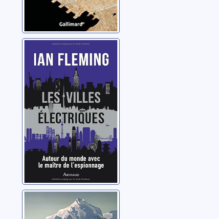
Les villes
électriques:
autour du monde
avec le maître de
Fleming, Ian
l’espionnage
De la Russie au
Tibet