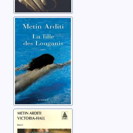
La fille de
Louganis: roman
Arditi, Metin
Victoria-Hall:
roman