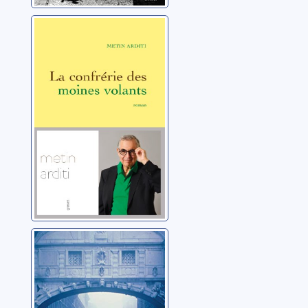
La confrérie des
moines volants:
roman
Arditi, Metin
Carnaval noir
Arditi, Metin