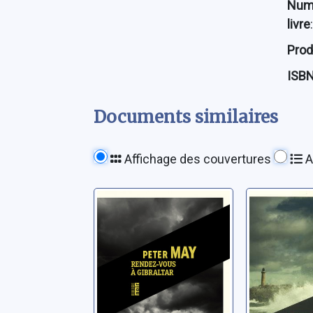
Num
livre
:
Prod
ISB
Documents similaires
Affichage des couvertures
A
Rendez-vous à
Les dis
Gibraltar
phare
May, Peter
May, Peter