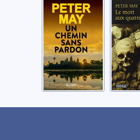
Un chemin sans
Le mort
pardon
quatre 
May, Peter
May, Peter