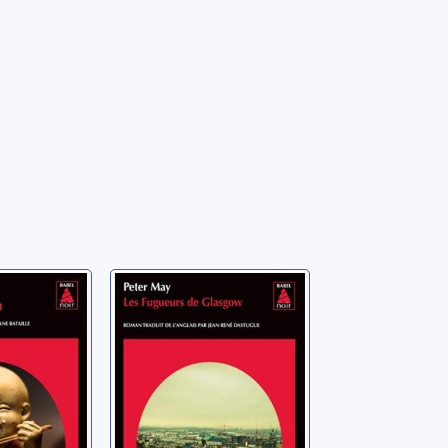
noise]:
Les fugueurs de
rtres à
Glasgow
May, Peter