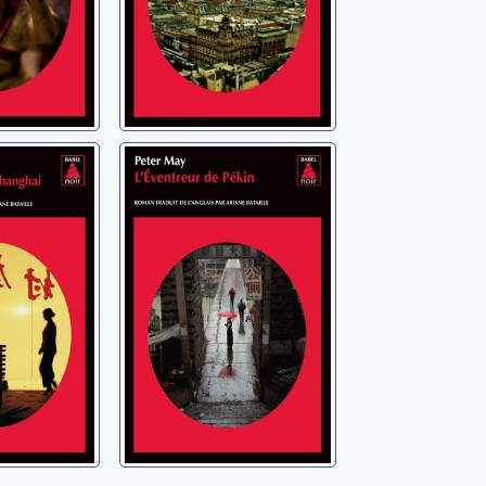
noise]:
[Série chinoise]:
[06]: L'éventreur
s de
de Pékin
May, Peter