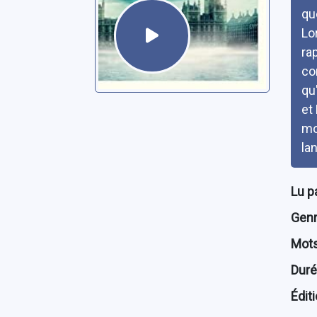
qu
Lo
ra
co
qu
et
mo
la
Lu p
Genre
Mots
Dur
Édit