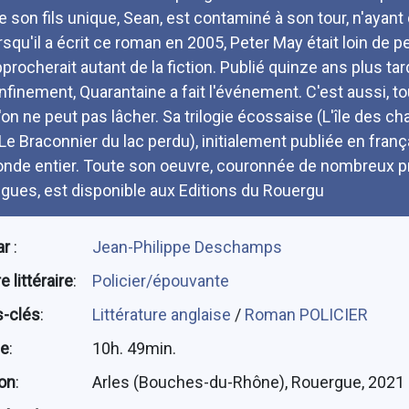
e son fils unique, Sean, est contaminé à son tour, n'ayant
rsqu'il a écrit ce roman en 2005, Peter May était loin de pe
pprocherait autant de la fiction. Publié quinze ans plus ta
nfinement, Quarantaine a fait l'événement. C'est aussi, t
'on ne peut pas lâcher. Sa trilogie écossaise (L'île des
 Le Braconnier du lac perdu), initialement publiée en fran
nde entier. Toute son oeuvre, couronnée de nombreux pri
ngues, est disponible aux Editions du Rouergu
ar
:
Jean-Philippe Deschamps
 littéraire
:
Policier/épouvante
-clés
:
Littérature anglaise
/
Roman POLICIER
ée
:
10h. 49min.
ion
:
Arles (Bouches-du-Rhône), Rouergue, 2021