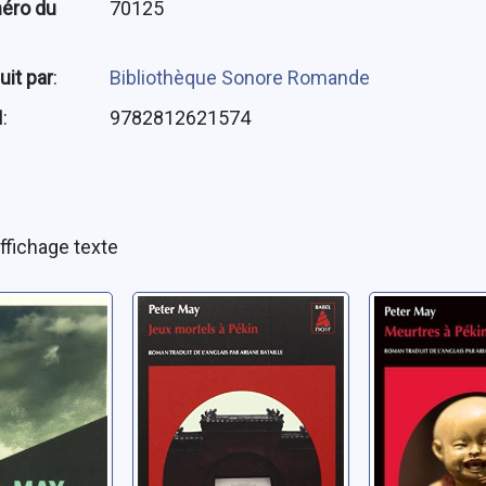
éro du
70125
uit par
:
Bibliothèque Sonore Romande
N
:
9782812621574
ffichage texte
parus du
[Série chinoise]:
[Série chi
[05]: Jeux
[01]: Meu
mortels à Pékin
Pékin
May, Peter
May, Peter