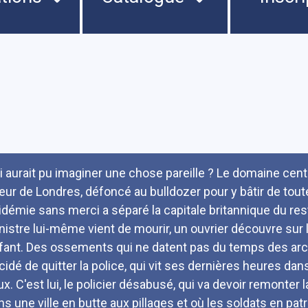
umé
i aurait pu imaginer une chose pareille ? Le domaine cent
eur de Londres, défoncé au bulldozer pour y bâtir de tout
idémie sans merci a séparé la capitale britannique du re
nistre lui-même vient de mourir, un ouvrier découvre sur l
fant. Des ossements qui ne datent pas du temps des ar
cidé de quitter la police, qui vit ses dernières heures dans
eux. C'est lui, le policier désabusé, qui va devoir remonte
s une ville en butte aux pillages et où les soldats en patrou