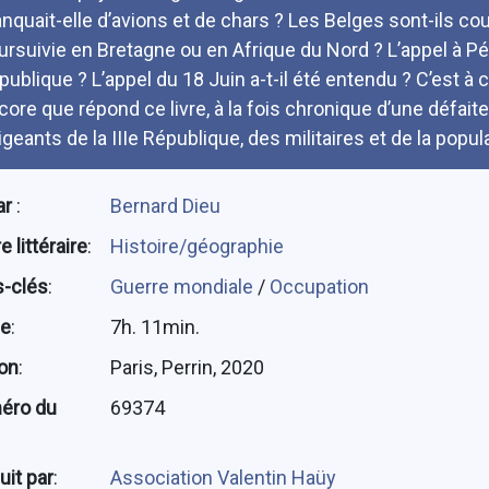
nquait-elle d’avions et de chars ? Les Belges sont-ils cou
ursuivie en Bretagne ou en Afrique du Nord ? L’appel à Pét
publique ? L’appel du 18 Juin a-t-il été entendu ? C’est à 
core que répond ce livre, à la fois chronique d’une défait
igeants de la IIIe République, des militaires et de la popul
ar
:
Bernard Dieu
 littéraire
:
Histoire/géographie
-clés
:
Guerre mondiale
/
Occupation
ée
:
7h. 11min.
ion
:
Paris, Perrin, 2020
éro du
69374
uit par
:
Association Valentin Haüy