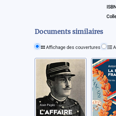
ISB
Coll
Documents similaires
Affichage des couvertures
A
L'affaire Dreyfus,
La Révol
vérités et
français
légendes
et lége
Pagès, Alain
Boulant, An