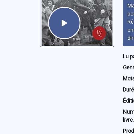
Ma
po
Ré
en
dir
Lu p
Genre
Mots
Dur
Édit
Num
livre
:
Prod