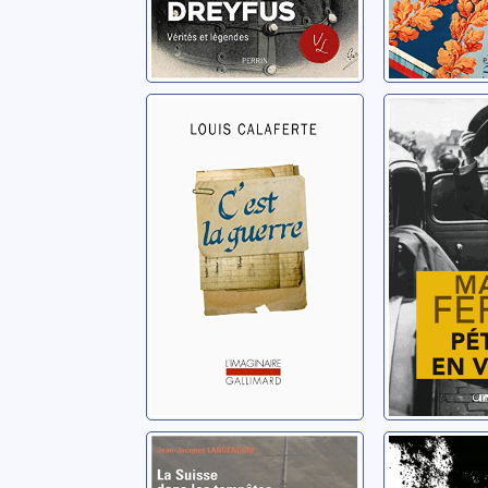
C'est la guerre
Pétain e
Calaferte, Louis
Ferro, Marc
La Suisse dans
Le jour 
les tempêtes du
meurtri