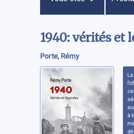
Contenu
1940: vérités et
Porte, Rémy
Rés
La
l’
ce
sé
eu
à 
mé
dé