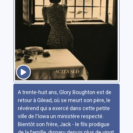
Résumé
A trente-huit ans, Glory Boughton est de
retour à Gilead, où se meurt son père, le
révérend qui a exercé dans cette petite
ville de l'Iowa un ministère respecté.
Bientôt son frère, Jack - le fils prodigue
de la famille, disparu depuis plus de vingt