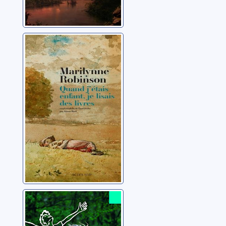
Quand j'étais
enfant, je lisais
des livres
Robinson, Marilynne
Le fils de Flicka
O'Hara, Mary