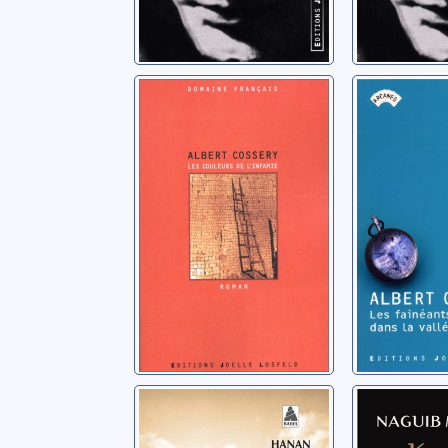
Les couleurs de
Les fain
l'infamie
dans la 
fertile:
Cossery, Albert
Cossery, Al
Toute une
Karnak 
histoire
Mahfouz, N