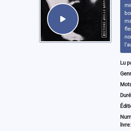
min
bo
ma
fl
no
l'a
Lu p
Genre
Mots
Dur
Édit
Num
livre
: