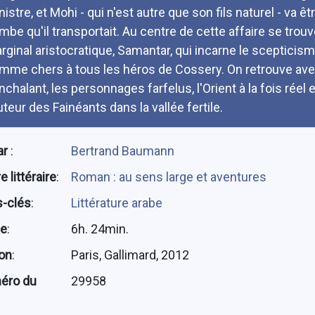
istre, et Mohi - qui n'est autre que son fils naturel - va ê
mbe qu'il transportait. Au centre de cette affaire se tro
rginal aristocratique, Samantar, qui incarne le scepticisme,
emme chers à tous les héros de Cossery. On retrouve avec
nchalant, les personnages farfelus, l'Orient à la fois réel 
uteur des Fainéants dans la vallée fertile.
ar
:
Bertrand Baumann
 littéraire
:
Roman : au sens large et aventures
-clés
:
Littérature arabe
ée
:
6h. 24min.
ion
:
Paris, Gallimard, 2012
éro du
29958