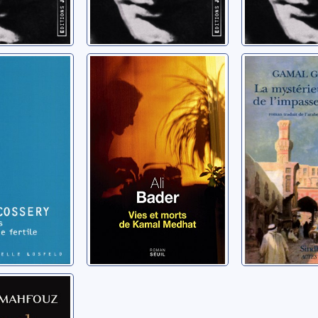
éants
Vies et morts de
La malhe
vallée
Kamal Medhat
affaire d
 roman
l'impass
Bader, Ali
Zaafarâni
bert
Ghitany, Gam
roman
café
aguib