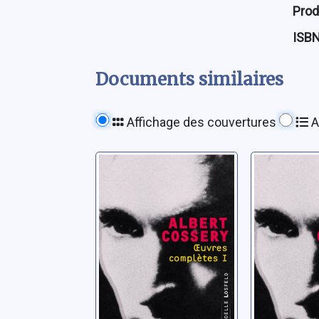
Prod
ISB
Documents similaires
Affichage des couvertures
A
Oeuvres
Oeuvres
complètes I:
complète
Mendiants et
hommes 
orgueilleux
de dieu
Cossery, Albert
Cossery, Al