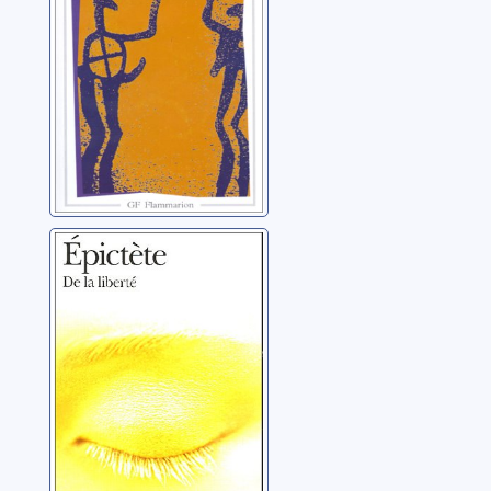
De la liberté ;
précédé de De la
profession de
cynique
Épictète (0050?-0130?)