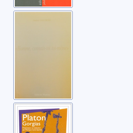
Homme connais-
toi toi-même
Fauchère, Andrée
Gorgias
Platon (0427?-0348?
av. J.-C.)