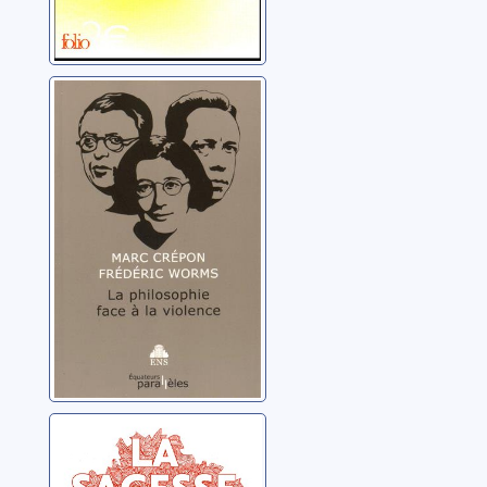
La philosophie
face à la violence
Crépon, Marc
La sagesse
espiègle