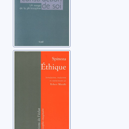
Éthique
Spinoza, Baruch (1632-
1677)