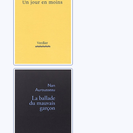
Walter, Guy
La ballade du
mauvais garçon:
récit
Aurousseau, Nan