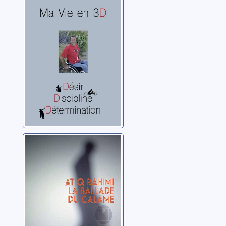
désir, discipline,
détermination
Aoun, Antoine
La ballade du
Calame
Rahimi, Atiq