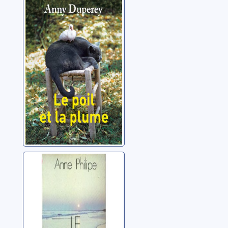
Le poil et la
plume : récit
Duperey, Anny
Le temps d'un
soupir
Philipe, Anne