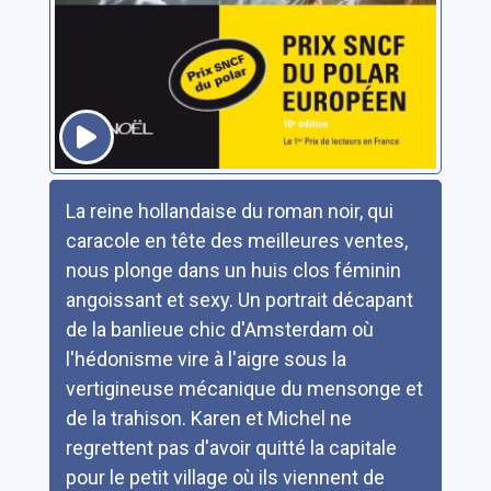
Résumé
La reine hollandaise du roman noir, qui
caracole en tête des meilleures ventes,
nous plonge dans un huis clos féminin
angoissant et sexy. Un portrait décapant
de la banlieue chic d'Amsterdam où
l'hédonisme vire à l'aigre sous la
vertigineuse mécanique du mensonge et
de la trahison. Karen et Michel ne
regrettent pas d'avoir quitté la capitale
pour le petit village où ils viennent de