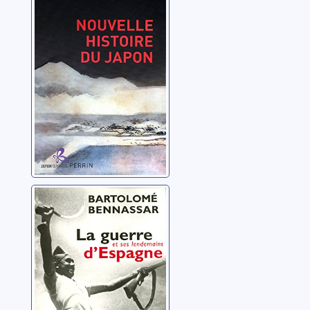
du Japon
Souyri, Pierre
La guerre
d'Espagne et ses
lendemains
Bennassar, Bartolomé