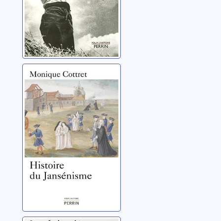
Histoire du
jansénisme:
XVIIe-XIXe siècle
Cottret, Monique