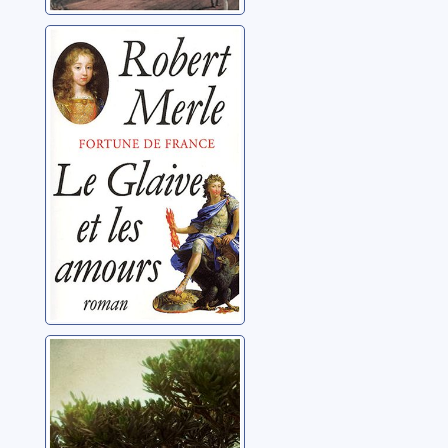
Fortune de
France [13]: Le
glaive et les
amours
Merle, Robert
Ecoutez nos
défaites: roman
Gaudé, Laurent