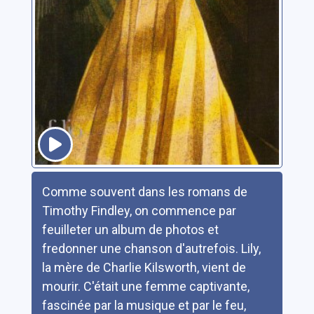
Résumé
Comme souvent dans les romans de
Timothy Findley, on commence par
feuilleter un album de photos et
fredonner une chanson d'autrefois. Lily,
la mère de Charlie Kilsworth, vient de
mourir. C'était une femme captivante,
fascinée par la musique et par le feu,