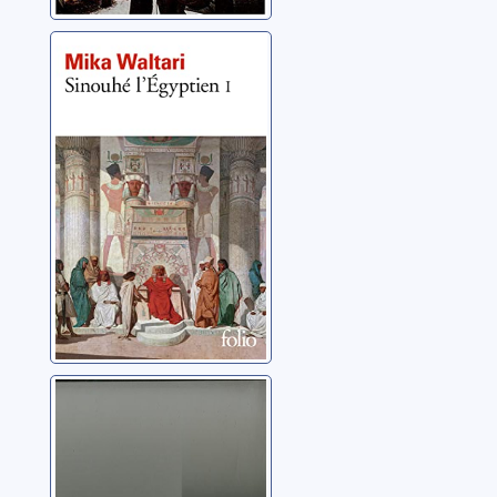
Sinouhé,
l'Egyptien: 01
Waltari, Mika
Les Paysans
Balzac, Honoré de