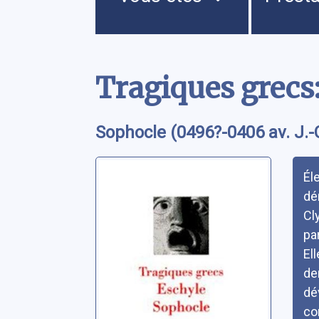
Contenu
Tragiques grecs:
Sophocle (0496?-0406 av. J.-
Rés
Él
dé
Cl
pa
El
de
dé
co