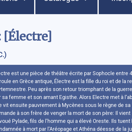
 [Électre]
C.)
umé
ectre est une pièce de théâtre écrite par Sophocle entre 4
roule en Grèce antique, Électre est la fille du roi et de 
ytemnestre. Peu après son retour triomphant de la guer
r sa femme et son amant Egisthe. Alors Electre met à l'ab
le vit ensuite pauvrement à Mycènes sous le règne de sa m
mande à son frère de venger la mort de son père: Il vient
voué Pylade, fils de l'homme qui a élevé Oreste. Ils tuent
ndamnée à mort par l'Aréopage et Athéna déesse de la jus