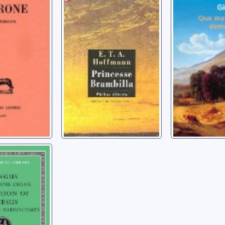
Brambilla
demeure
..?-0066)
Hoffmann, Ernst
Giono, Jean
Theodor Amadeus
(1776-1822)
 et Chloé
s de
grecs et