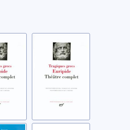
La folie
d'Héraclès
80-0406 av.
Euripide (0480-0406 av.
J.-C.)
oie
[La comédie