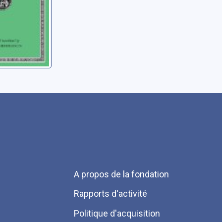
Menu
A propos de la fondation
Pied
Rapports d'activité
de
Politique d'acquisition
page