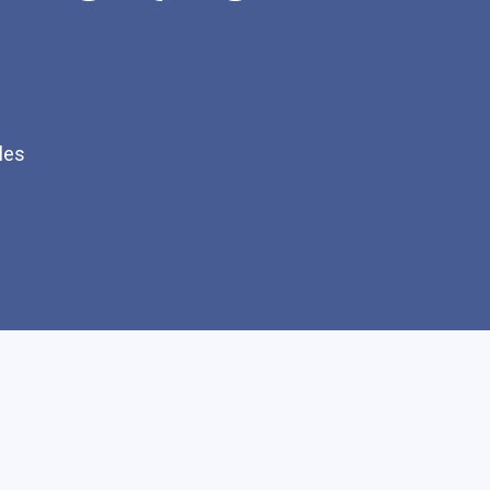
les
Q
Faire un don