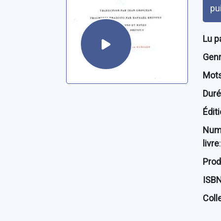
pu
Lu p
Genre
Mots
Dur
Édit
Num
livre
:
Prod
ISB
Coll