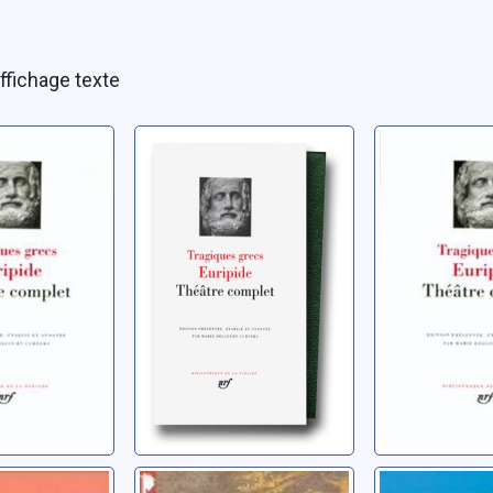
ffichage texte
aclides
Andromaque
Hécube
480-0406 av.
Euripide (0480-0406 av.
Euripide (04
J.-C.)
J.-C.)
icon
La princesse
Que ma j