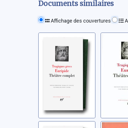
Documents similaires
Affichage des couvertures
A
Hélène
Les Hér
Euripide (0480-0406 av.
Euripide (0
J.-C.)
J.-C.)
Électre
Le Satir