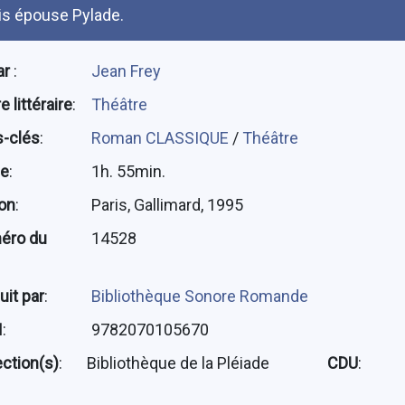
is épouse Pylade.
ar
:
Jean Frey
 littéraire
:
Théâtre
-clés
:
Roman CLASSIQUE
/
Théâtre
ée
:
1h. 55min.
ion
:
Paris, Gallimard, 1995
éro du
14528
uit par
:
Bibliothèque Sonore Romande
N
:
9782070105670
ection(s)
:
Bibliothèque de la Pléiade
CDU
: