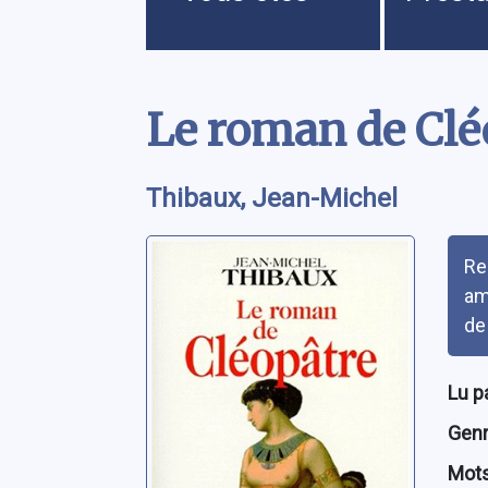
Contenu
Le roman de Clé
Thibaux, Jean-Michel
Rés
Re
am
de
Lu p
Genre
Mots