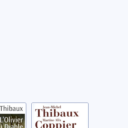
du
L'héritière de
l'abbé Saunière
n-Michel
Thibaux, Jean-Michel