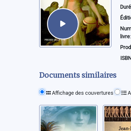
Dur
Édit
Num
livre
:
Prod
ISB
Documents similaires
Affichage des couvertures
A
La pyramide
Le maît
perdue
pyramid
Thibaux, Jean-Michel
Thibaux, J