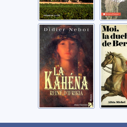
La Kahéna: Reine
Moi, la 
d'Ifrikia
de Berry
Nebot, Didier
Serval, Pier