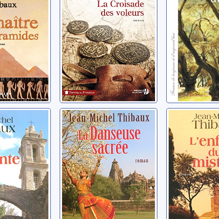
ente
La danseuse
L'enfant 
sacrée
mistral
ean-Michel
Thibaux, Jean-Michel
Thibaux, Jea