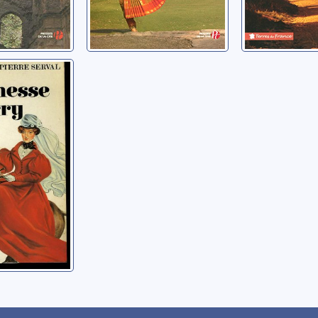
duchesse
re