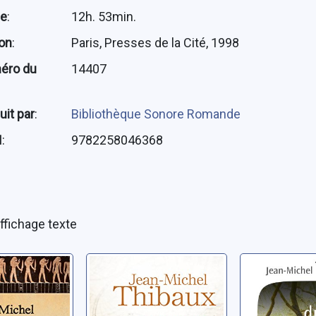
ée
:
12h. 53min.
ion
:
Paris, Presses de la Cité, 1998
éro du
14407
uit par
:
Bibliothèque Sonore Romande
N
:
9782258046368
ffichage texte
re des
La croisade des
L'olivier 
es
voleurs
diable
ean-Michel
Thibaux, Jean-Michel
Thibaux, Jea