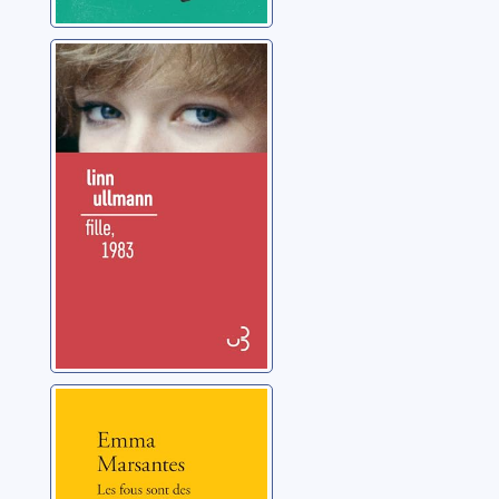
Fille, 1983
Ullmann, Linn
Les fous sont
des joueurs de
flûte