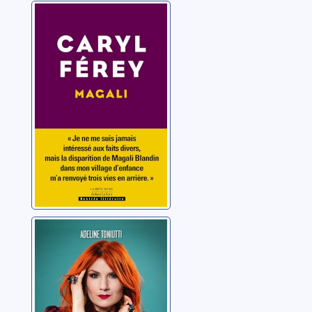
Magali
Férey, Caryl
Incandescente
pour toujours
Toniutti, Adeline