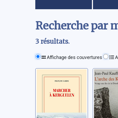
Contenu
Recherche par mo
3 résultats.
Affichage des couvertures
A
Marcher à
L'arche 
Kerguelen
Kerguel
voyage a
Garde, François
de la Dé
Kauffmann,