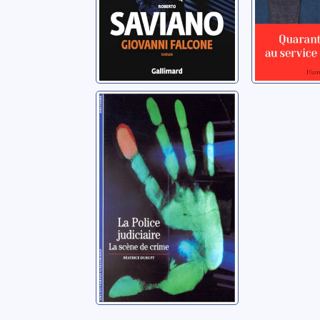
La police
judiciaire: la
scène de crime
Durupt, Béatrice