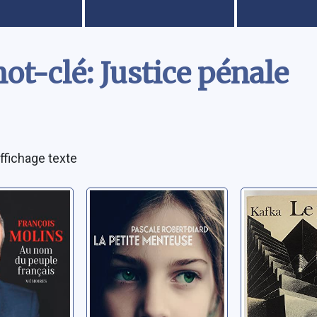
t-clé: Justice pénale
ffichage texte
 du
La petite
Le procè
rançais
menteuse
Kafka, Franz
nçois
Robert-Diard, Pascale