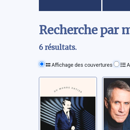
Contenu
Recherche par mo
6 résultats.
Affichage des couvertures
A
Giovanni Falcone
Au nom
peuple f
Saviano, Roberto
Molins, Fra