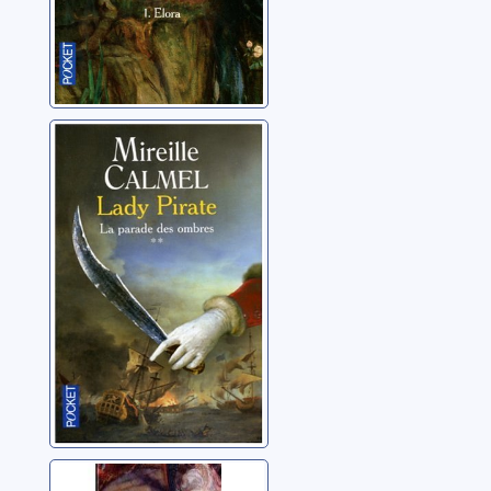
Lady pirate: [02]:
La parade des
ombres
Calmel, Mireille
Le chant des