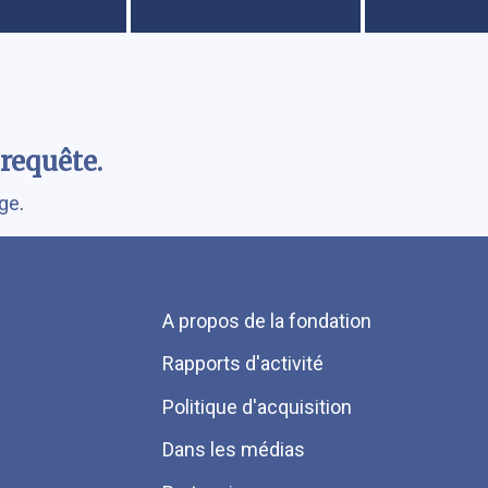
requête.
rge
.
Menu
A propos de la fondation
Pied
Rapports d'activité
de
Politique d'acquisition
page
Dans les médias