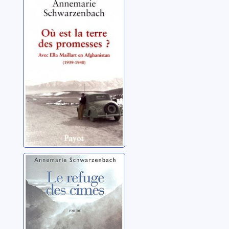
Où est la terre
des promesses ?
Avec Ella Maillart
en Afghanistan:
Schwarzenbach,
(1939-1940)
Annemarie
Le refuge des
cimes: [roman]
Schwarzenbach,
Annemarie