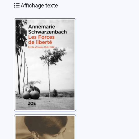
Affichage texte
Les forces de
liberté: écrits
africains, 1941-
1942
Schwarzenbach,
Annemarie
Toucher le coeur
des hommes:
reportages 1932-