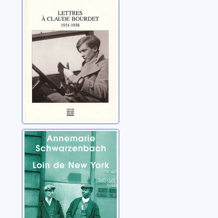
Bourdet, 1931-
1938
Schwarzenbach,
Annemarie
Loin de New
York: reportages
et photographies
(1936-1938)
Schwarzenbach,
Annemarie