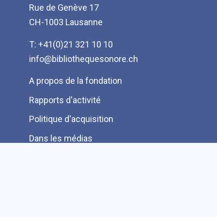
Rue de Genève 17
CH-1003 Lausanne
T: +41(0)21 321 10 10
info@bibliothequesonore.ch
Menu
A propos de la fondation
Pied
Rapports d'activité
de
Politique d'acquisition
page
Dans les médias
Partenaires
Protection des données
Ressources pour les lecteurs bénévoles
Information aux auteurs et éditeurs