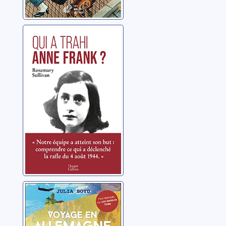
Qui a trahi Anne
Frank ?
Sullivan, Rosemary
Voyage en
Allemagne sous
le IIIe Reich: des