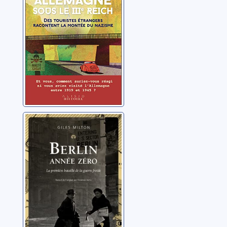
touristes
Boyd, Julia
étrangers
racontent la
montée du
nazisme
Berlin année
zéro
Milton, Giles