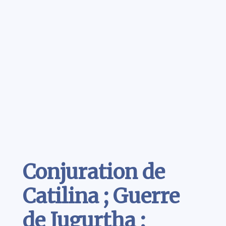
Contenu
Conjuration de
Catilina ; Guerre
de Jugurtha ;