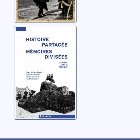
Histoire
partagée,
mémoires
divisées:
Amacher, Korine
Ukraine, Russie,
Pologne