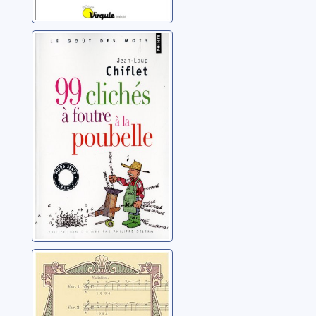
99 clichés à
foutre à la
poubelle
Chiflet, Jean-Loup
Et si on dansait
?: éloge de la
ponctuation