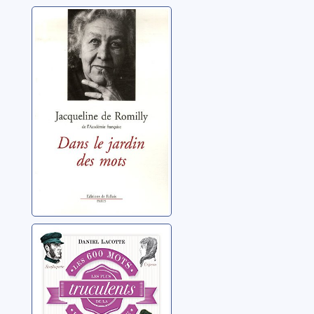
Dans le jardin
des mots
Romilly, Jacqueline de
Les 600 mots les
plus truculents
de la langue
française
Lacotte, Daniel 1951-