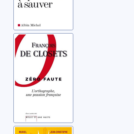
Zéro faute:
l'orthographe,
une passion
française
Closets, François de
Les 99 fautes