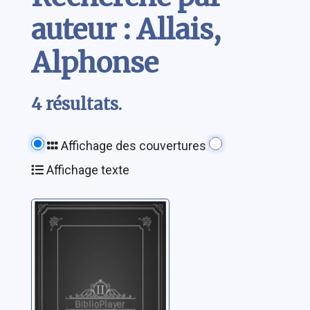
auteur : Allais,
Alphonse
4 résultats.
Affichage des couvertures
Affichage texte
Le langage des
fleurs ; Savoir
hennir ; Le
Chambardoscope
Allais, Alphonse