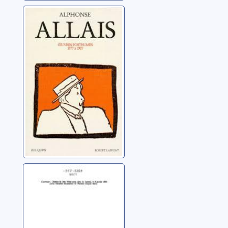
Vive la vie !
Allais, Alphonse
La logique mène
à tout: [les 150
meilleurs contes]
Allais, Alphonse