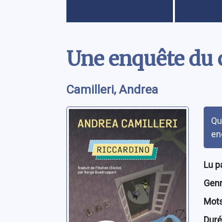
Contenu
Une enquête du 
Camilleri, Andrea
Rés
Qu
en
Lu p
Genre
Mots
Dur