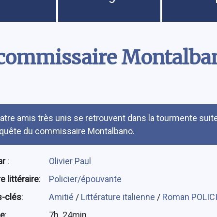
commissaire Montalban
umé
atre amis très unis se retrouvent dans la tourmente suite 
quête du commissaire Montalbano.
ar
:
Olivier Paul
 littéraire
:
Policier/épouvante
-clés
:
Amitié
/
Littérature italienne
/
Roman POLIC
ée
:
7h. 24min.