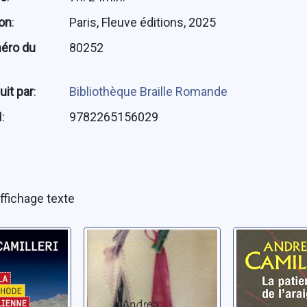
ion
:
Paris, Fleuve éditions, 2025
éro du
80252
uit par
:
Bibliothèque Braille Romande
N
:
9782265156029
ffichage texte
uête du
La pension Eva
Une enqu
aire
commissa
Camilleri, Andrea
ano: la
Montalba
e
patience
Andrea
Camilleri, An