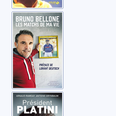
Les matchs de
ma vie
Bellone, Bruno
Président Platini
Ramsay, Arnaud