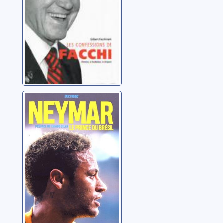
dirigeant
Neymar: le
prince du Brésil
Frosio, Eric