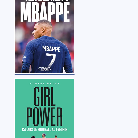
Guegan, Jean-Baptiste
Girl power: 150
ans de football
au féminin
Artus, Hubert