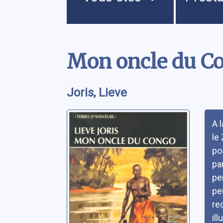
Contenu
Mon oncle du C
Joris, Lieve
Rés
A 
le
po
pa
pe
pe
re
il