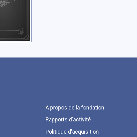
Menu
A propos de la fondation
Pied
Rapports d'activité
de
Politique d'acquisition
page