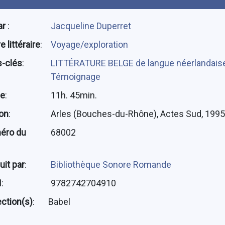
ar
:
Jacqueline Duperret
 littéraire
:
Voyage/exploration
-clés
:
LITTÉRATURE BELGE de langue néerlandai
Témoignage
ée
:
11h. 45min.
ion
:
Arles (Bouches-du-Rhône), Actes Sud, 1995
éro du
68002
uit par
:
Bibliothèque Sonore Romande
N
:
9782742704910
ection(s)
:
Babel