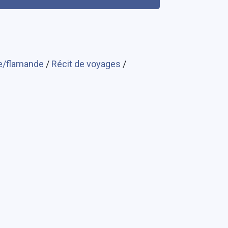
se/flamande
/
Récit de voyages
/