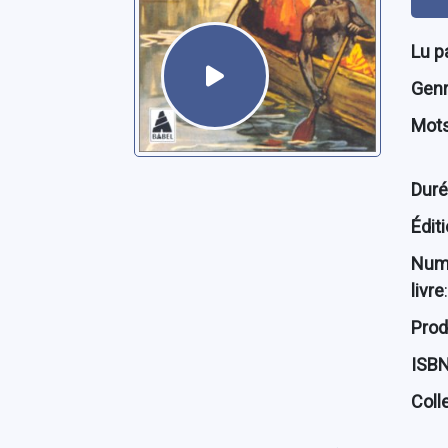
Lu p
Genre
Mots
Dur
Édit
Num
livre
:
Prod
ISB
Coll