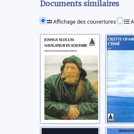
Documents similaires
Affichage des couvertures
A
Navigateur en
L'Ismé: 
solitaire
Ofaire, Cile
Slocum, Joshua
Beyrouth
Cinq co