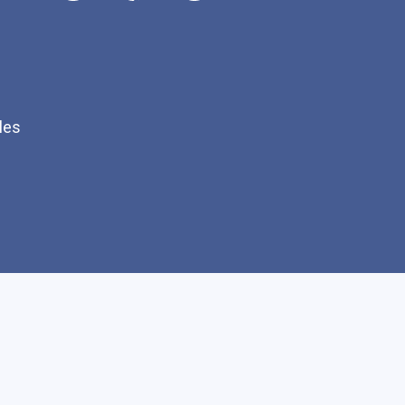
les
Q
Faire un don