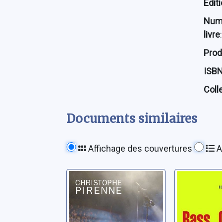
Édit
Num
livre
:
Prod
ISB
Coll
Documents similaires
Affichage des couvertures
A
Une histoire
Bass cul
musicale du
quand l
rock: CD 2
était roi