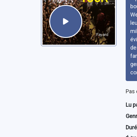
bo
We
le
mi
év
de
fa
ge
co
Pas 
Lu p
Genre
Dur