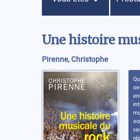
Contenu
Une histoire mus
Pirenne, Christophe
Rés
Qu
se
en
in
mu
so
ve
ré