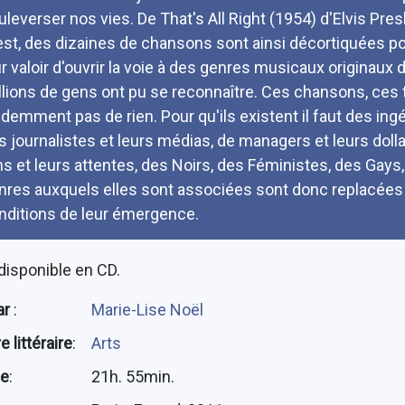
uleverser nos vies. De That's All Right (1954) d'Elvis Pr
st, des dizaines de chansons sont ainsi décortiquées pou
ur valoir d'ouvrir la voie à des genres musicaux originaux 
llions de gens ont pu se reconnaître. Ces chansons, ces
idemment pas de rien. Pour qu'ils existent il faut des ing
s journalistes et leurs médias, de managers et leurs dollar
ns et leurs attentes, des Noirs, des Féministes, des Gays,
nres auxquels elles sont associées sont donc replacées d
nditions de leur émergence.
disponible en CD.
ar
:
Marie-Lise Noël
 littéraire
:
Arts
ée
:
21h. 55min.