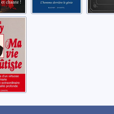
e flûtiste
ames