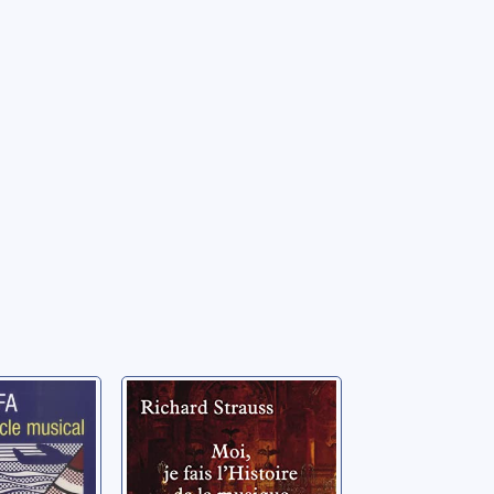
Xe
Moi, je fais
sical
l'histoire de la
musique