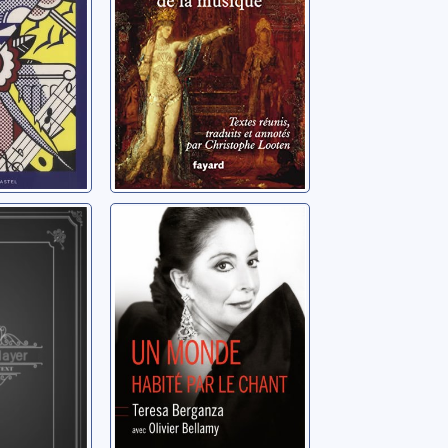
Strauss, Richard
l'opéra:
Un monde habité
 d'un
par le chant
Berganza, Teresa
ard