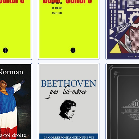
oyd
Bradley, Lloyd
i droite
Beethoven par
Une vie à 
e !
lui-même
souvenirs
critique
essye
Beethoven, Ludwig van
Mannoni, Gér