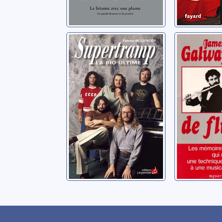
Supertramp: la
Ma vie d
bio ultime
Galway, J
Bellengier, Fabrice