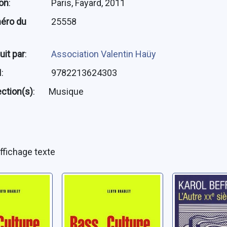
ion
:
Paris, Fayard, 2011
éro du
25558
uit par
:
Association Valentin Haüy
N
:
9782213624303
ection(s)
:
Musique
ffichage texte
ture:
Bass culture:
L'autre X
e reggae
quand le reggae
siècle mu
: CD 1
était roi - cd 2
Beffa, Karol