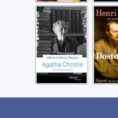
Agatha Christie:
Dostoïev
les mystères
Troyat, Hen
d'une vie
Baylac, Marie-Hélène