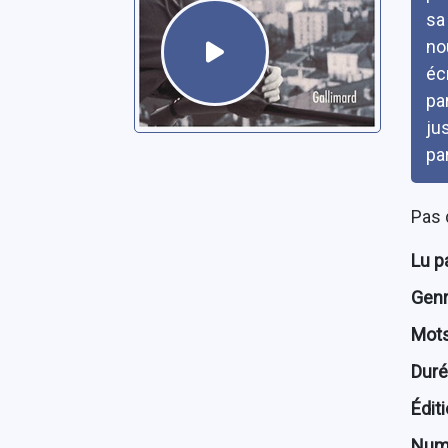
sa
no
écr
pa
ju
pa
Pas 
Lu p
Genre
Mots
Dur
Édit
Num