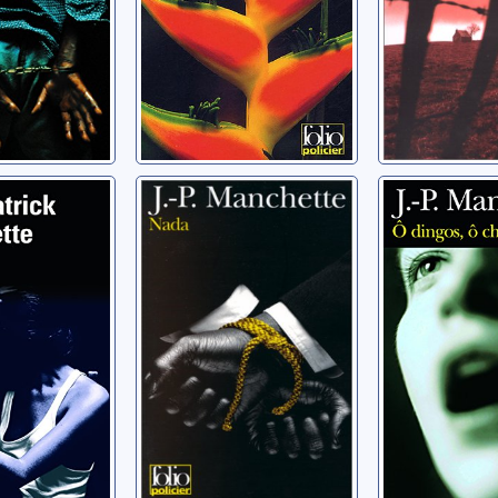
Nada
O dingos,
châteaux 
 Jean-
Manchette, Jean-
Patrick
Manchette, 
Patrick