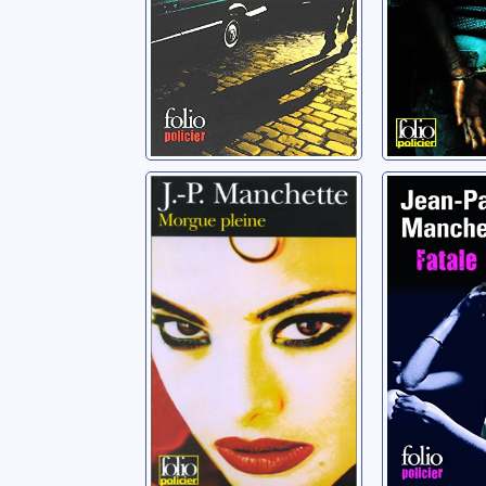
Morgue pleine
Fatale
Manchette, Jean-
Manchette,
Patrick
Patrick