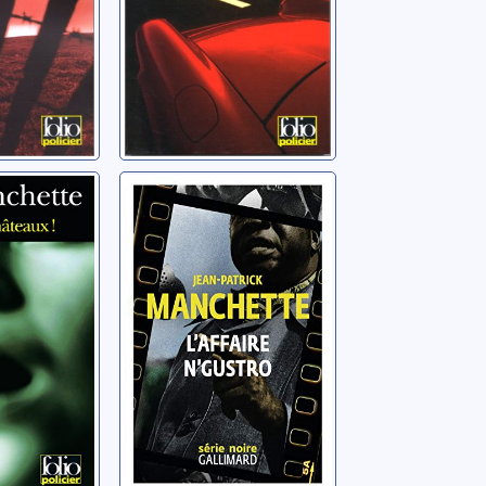
 ô
L'affaire
!
N'Gustro
Jean-
Manchette, Jean-
Patrick