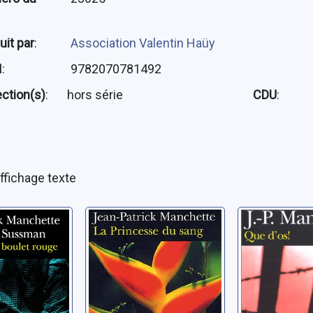
uit par
:
Association Valentin Haüy
N
:
9782070781492
ection(s)
:
hors série
CDU
:
ffichage texte
e au
La Princesse du
Que d'os 
rouge
sang
Manchette, 
Patrick
 Jean-
Manchette, Jean-
Patrick