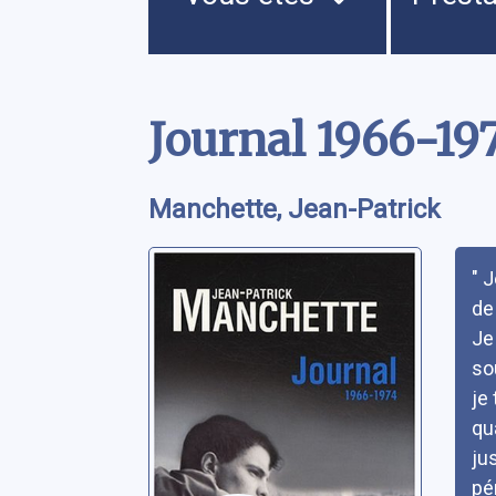
Contenu
Journal 1966-19
Manchette, Jean-Patrick
Rés
" 
de
Je
so
je 
qu
ju
pé