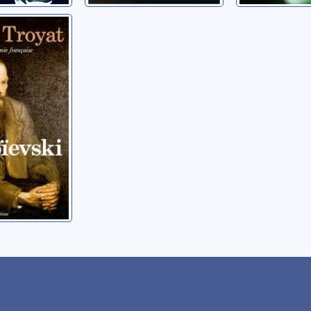
ski
ri