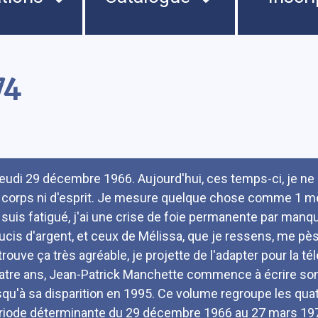
74
umé
Jeudi 29 décembre 1966. Aujourd'hui, ces temps-ci, je ne s
 corps ni d'esprit. Je mesure quelque chose comme 1 mètr
 suis fatigué, j'ai une crise de foie permanente par manq
ucis d'argent, et ceux de Mélissa, que je ressens, me pès
trouve ça très agréable, je projette de l'adapter pour la tél
atre ans, Jean-Patrick Manchette commence à écrire son j
squ'à sa disparition en 1995. Ce volume regroupe les qua
riode déterminante du 29 décembre 1966 au 27 mars 197