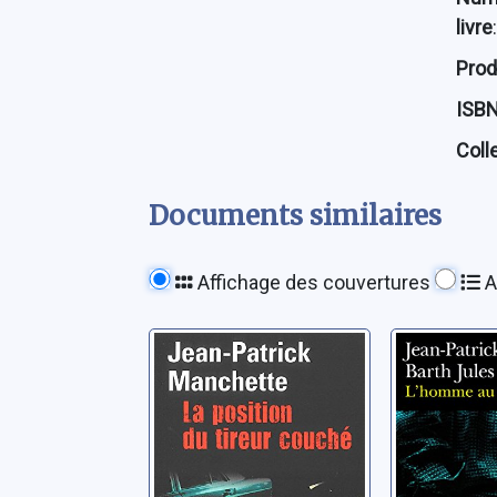
livre
:
Prod
ISB
Coll
Documents similaires
Affichage des couvertures
A
La position du
L'homm
tireur couché
boulet 
Manchette, Jean-
Manchette,
Patrick
Patrick