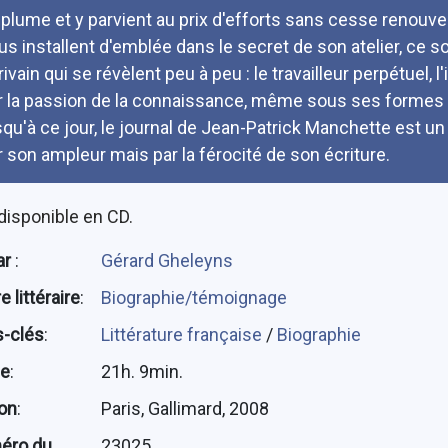
 plume et y parvient au prix d'efforts sans cesse renouvel
us installent d'emblée dans le secret de son atelier, ce 
ivain qui se révèlent peu à peu : le travailleur perpétuel, l'
r la passion de la connaissance, même sous ses formes l
squ'à ce jour, le journal de Jean-Patrick Manchette est u
r son ampleur mais par la férocité de son écriture.
disponible en CD.
ar
:
Gérard Gheleyns
 littéraire
:
Biographie/témoignage
-clés
:
Littérature française
/
Biographie
ée
:
21h. 9min.
ion
:
Paris, Gallimard, 2008
éro du
23025