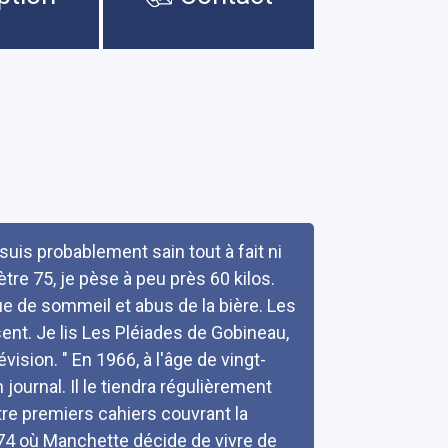
uis probablement sain tout à fait ni
e 75, je pèse à peu près 60 kilos.
ue de sommeil et abus de la bière. Les
ent. Je lis Les Pléiades de Gobineau,
évision. " En 1966, à l'âge de vingt-
ournal. Il le tiendra régulièrement
tre premiers cahiers couvrant la
4 où Manchette décide de vivre de