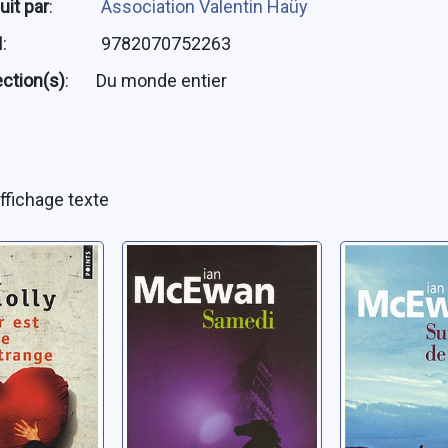
uit par
:
Association Valentin Haüy
N
:
9782070752263
ection(s)
:
Du monde entier
ffichage texte
 est une
Samedi: roman
Sur la pl
trange:
Chesil: 
McEwan, Ian
McEwan, Ian
Joseph