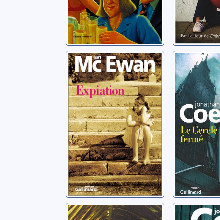
Expiation: roman
Le cercl
roman
McEwan, Ian
Coe, Jonat
Le ravissement
Bienven