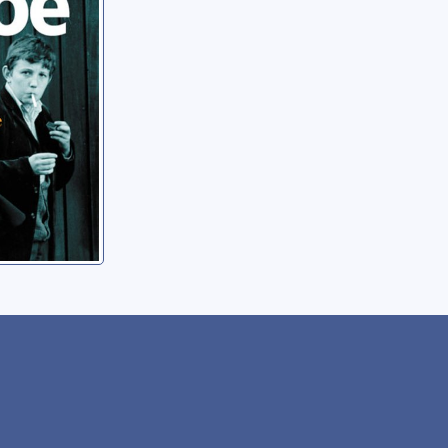
oman
han