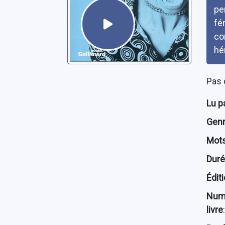
pe
fé
co
hé
Pas 
Lu p
Genre
Mots
Dur
Édit
Num
livre
: