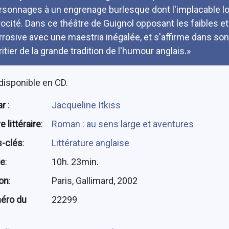
rsonnages à un engrenage burlesque dont l'implacable logi
rocité. Dans ce théâtre de Guignol opposant les faibles et 
rrosive avec une maestria inégalée, et s'affirme dans s
ritier de la grande tradition de l'humour anglais.»
disponible en CD.
ar
:
Jacqueline Itkiss
 littéraire
:
Roman : au sens large et aventures
-clés
:
Littérature anglaise
ée
:
10h. 23min.
ion
:
Paris, Gallimard, 2002
éro du
22299