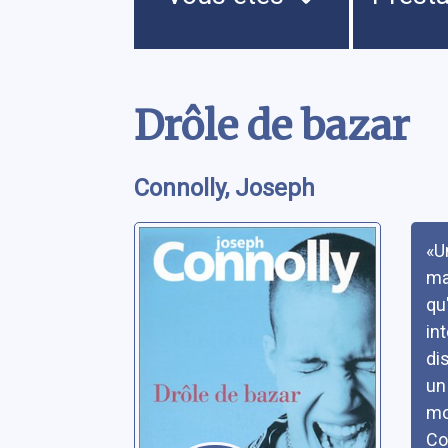
Contenu
Drôle de bazar
Connolly, Joseph
Rés
«U
ma
qu
in
di
un
mo
Co