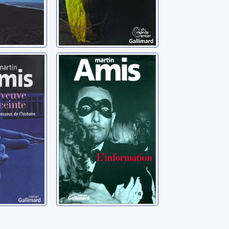
L'information:
 les
roman
de
Amis, Martin