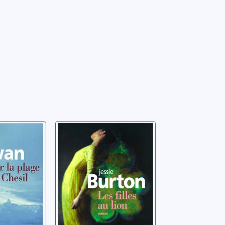
age de
Les filles au lion
roman
Burton, Jessie