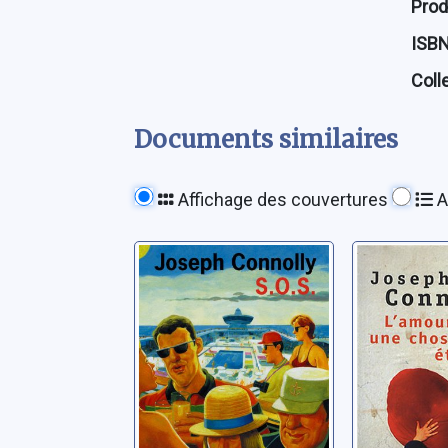
Prod
ISB
Coll
Documents similaires
Affichage des couvertures
A
S.O.S
L'amour
chose é
Connolly, Joseph
roman
Connolly, 