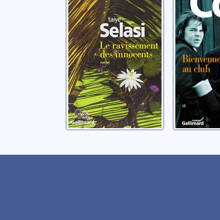
des innocents:
club: r
roman
Coe, Jonat
Selasi, Taiye