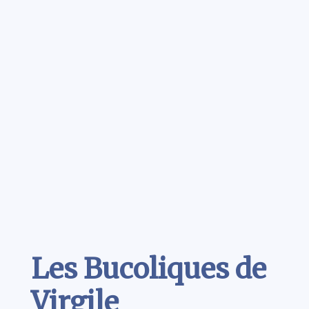
Contenu
Les Bucoliques de
Virgile