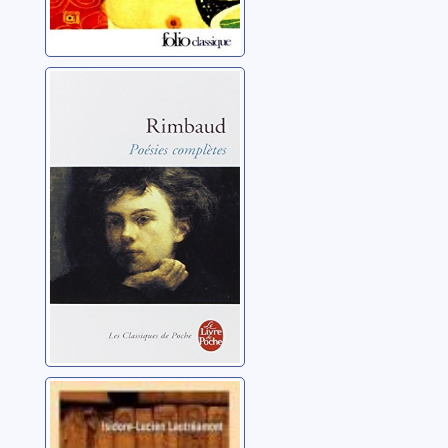
Poésies
complètes: 1870-
1872
Rimbaud, Arthur
Les Chants de
Maldoror