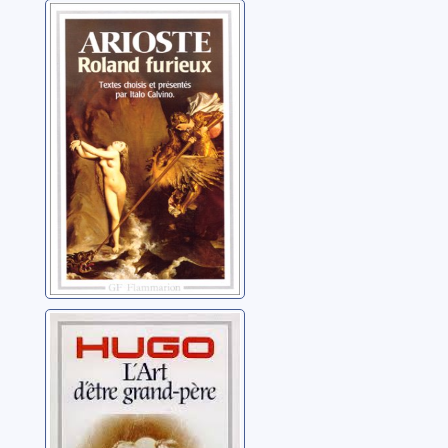
Roland furieux:
[Textes choisis]
Ariosto, Lodovico
L'art d'être
grand-père
Hugo, Victor (1802-
1885)