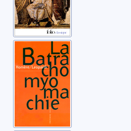
La
Batrachomyomachie
Homère