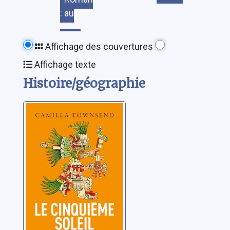
: au
Affichage des couvertures
Affichage texte
Histoire/géographie
Le cinquième
soleil:une autre
histoire des
Aztèques
Townsend, Camilla