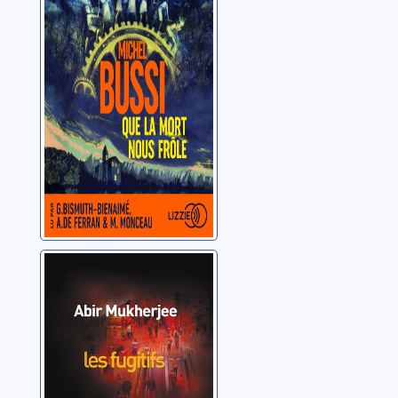
frôle
Bussi, Michel
Les fugitifs
Mukherjee, Abir