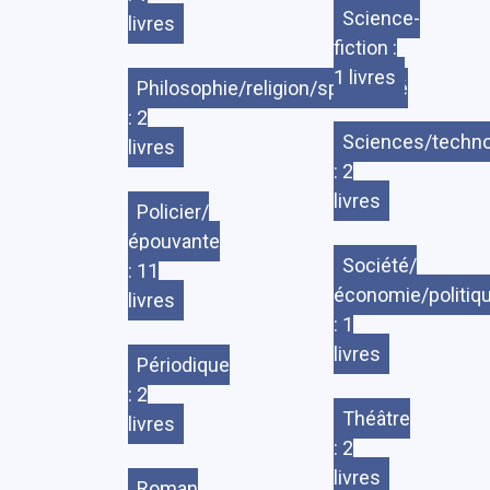
Science-
livres
fiction :
1 livres
Philosophie/religion/spiritualité
: 2
Sciences/techno
livres
: 2
livres
Policier/
épouvante
Société/
: 11
économie/politiq
livres
: 1
livres
Périodique
: 2
Théâtre
livres
: 2
livres
Roman