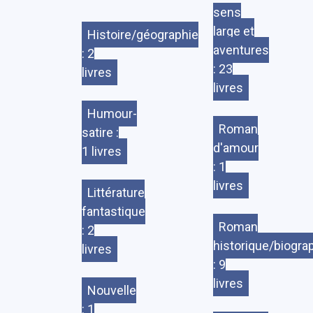
sens
large et
Histoire/géographie
aventures
: 2
: 23
livres
livres
Humour-
Roman
satire :
d'amour
1 livres
: 1
livres
Littérature
fantastique
Roman
: 2
historique/biogra
livres
: 9
livres
Nouvelle
: 1