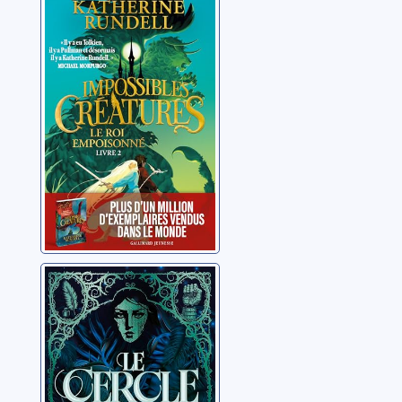
Impossibles
créatures:02:Le
roi empoisonné
Rundell, Katherine
Le cercle de
ronces
Anssel, Camille