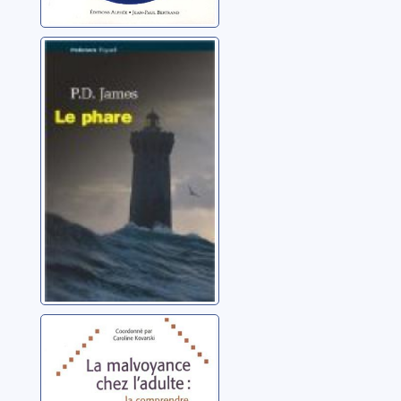
Le phare
James, Phyllis Dorothy
La malvoyance
chez l'adulte: la
comprendre, la