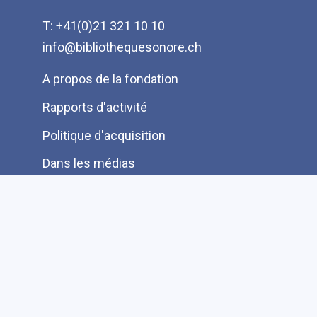
T: +41(0)21 321 10 10
info@bibliothequesonore.ch
Menu
A propos de la fondation
Pied
Rapports d'activité
de
Politique d'acquisition
page
Dans les médias
Partenaires
Protection des données
Ressources pour les lecteurs bénévoles
Information aux auteurs et éditeurs
Je cherche une autre information FAQ