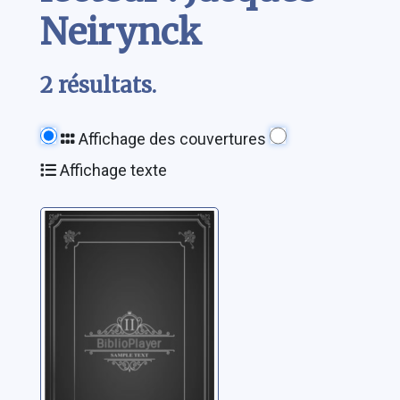
Neirynck
2 résultats.
Affichage des couvertures
Affichage texte
Où vont les
autoroutes de
l'information ? le
15 mars 1999 à
Neirynck, Jacques
Lausanne