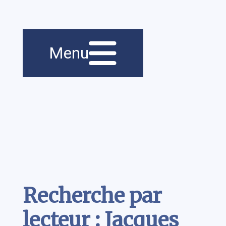
Menu principal
Navigation
Menu
principale
Contenu
Recherche par
lecteur : Jacques