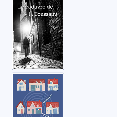
Toussaint
Corneille-Renaud,
Janine
Protection
rapprochée
Maréchal, Fabien